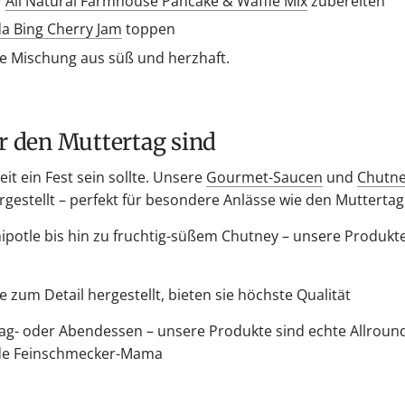
r
All Natural Farmhouse Pancake & Waffle Mix
zubereiten
a Bing Cherry Jam
toppen
te Mischung aus süß und herzhaft.
ür den Muttertag sind
it ein Fest sein sollte. Unsere
Gourmet-Saucen
und
Chutn
gestellt – perfekt für besondere Anlässe wie den Muttertag
potle bis hin zu fruchtig-süßem Chutney – unsere Produkte
be zum Detail hergestellt, bieten sie höchste Qualität
ag- oder Abendessen – unsere Produkte sind echte Allroun
jede Feinschmecker-Mama