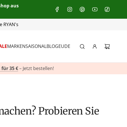
eshop aus
he RYAN's
+49(0)151 116 719 10
ALE
MARKEN
SAISONAL
BLOG
EU
DE
 für 35 €
– Jetzt bestellen!