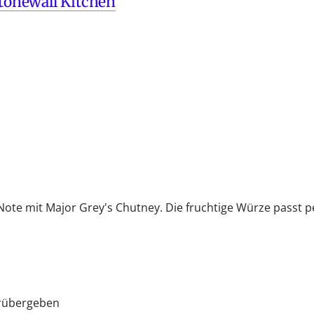
tonewall Kitchen
Note mit Major Grey's Chutney. Die fruchtige Würze passt p
rübergeben