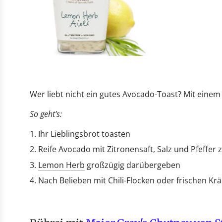
Wer liebt nicht ein gutes Avocado-Toast? Mit eine
So geht's:
Ihr Lieblingsbrot toasten
Reife Avocado mit Zitronensaft, Salz und Pfeffer
Lemon Herb
großzügig darübergeben
Nach Belieben mit Chili-Flocken oder frischen Kr