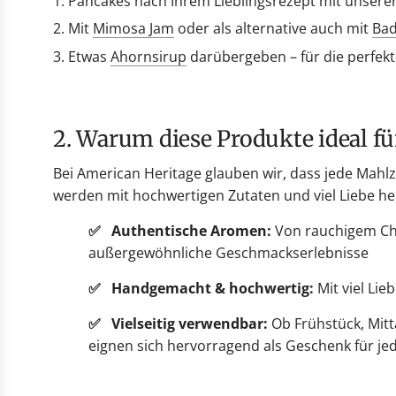
Pancakes nach Ihrem Lieblingsrezept mit unsere
Mit
Mimosa Jam
oder als alternative auch mit
Bad
Etwas
Ahornsirup
darübergeben – für die perfek
2. Warum diese Produkte ideal f
Bei American Heritage glauben wir, dass jede Mahlze
werden mit hochwertigen Zutaten und viel Liebe her
✅ Authentische Aromen:
Von rauchigem Chi
außergewöhnliche Geschmackserlebnisse
✅ Handgemacht & hochwertig:
Mit viel Lie
✅ Vielseitig verwendbar:
Ob Frühstück, Mitt
eignen sich hervorragend als Geschenk für 