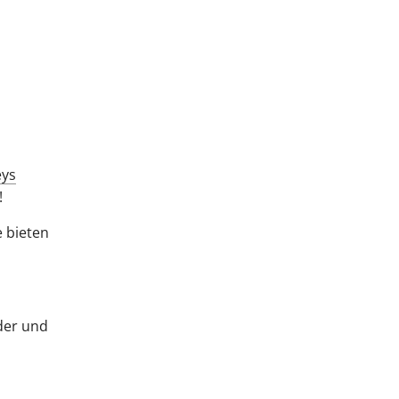
eys
!
 bieten
der und