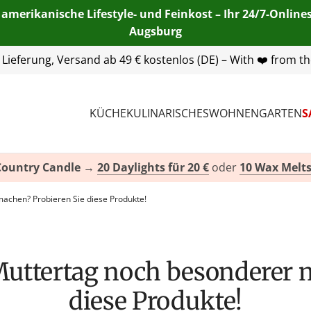
 amerikanische Lifestyle- und Feinkost – Ihr 24/7-Onlin
Augsburg
55 254 00
 Lieferung, Versand ab 49 € kostenlos (DE) – With ❤️ from t
| E-Mail:
info@american-heritage.de
| WhatsApp:
KÜCHE
KULINARISCHES
WOHNEN
GARTEN
S
Country Candle
→
20 Daylights für 20 €
oder
10 Wax Melts
achen? Probieren Sie diese Produkte!
diese Produkte!