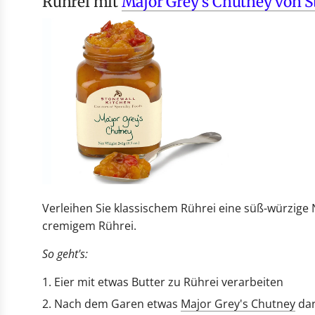
Rührei mit
Major Grey's Chutney von S
Verleihen Sie klassischem Rührei eine süß-würzige 
cremigem Rührei.
So geht's:
Eier mit etwas Butter zu Rührei verarbeiten
Nach dem Garen etwas
Major Grey's Chutney
da