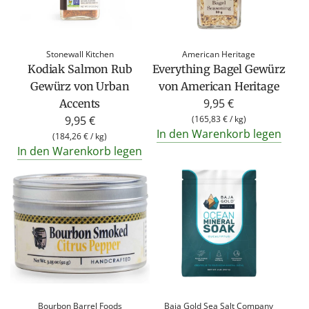
Stonewall Kitchen
American Heritage
Kodiak Salmon Rub
Everything Bagel Gewürz
Gewürz von Urban
von American Heritage
9,95 €
Accents
9,95 €
(
165,83 €
/
kg
)
In den Warenkorb legen
(
184,26 €
/
kg
)
In den Warenkorb legen
Bourbon Barrel Foods
Baja Gold Sea Salt Company