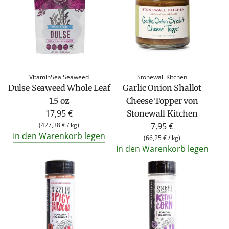
VitaminSea Seaweed
Stonewall Kitchen
Dulse Seaweed Whole Leaf
Garlic Onion Shallot
1.5 oz
Cheese Topper von
17,95 €
Stonewall Kitchen
(
427,38 €
/
kg
)
7,95 €
In den Warenkorb legen
(
66,25 €
/
kg
)
In den Warenkorb legen