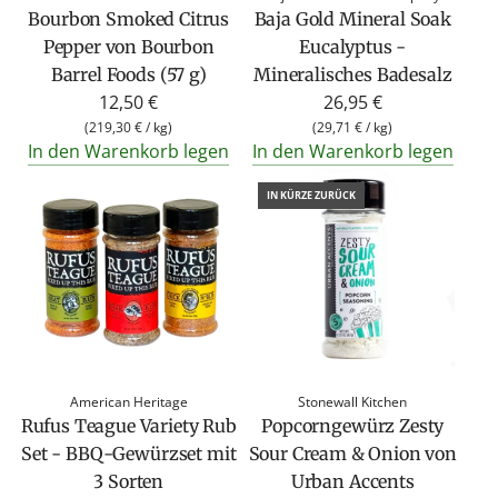
Bourbon Smoked Citrus
Baja Gold Mineral Soak
Pepper von Bourbon
Eucalyptus -
Barrel Foods (57 g)
Mineralisches Badesalz
12,50 €
26,95 €
(
219,30 €
/
kg
)
(
29,71 €
/
kg
)
In den Warenkorb legen
In den Warenkorb legen
IN KÜRZE ZURÜCK
American Heritage
Stonewall Kitchen
Rufus Teague Variety Rub
Popcorngewürz Zesty
Set - BBQ-Gewürzset mit
Sour Cream & Onion von
3 Sorten
Urban Accents