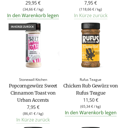
29,95 €
7,95 €
(
34,66 €
/
kg
)
(
118,66 €
/
kg
)
In den Warenkorb legen
In Kürze zurück
IN KÜRZE ZURÜCK
Stonewall Kitchen
Rufus Teague
Popcorngewürz Sweet
Chicken Rub Gewürz von
Cinnamon Toast von
Rufus Teague
11,50 €
Urban Accents
7,95 €
(
65,34 €
/
kg
)
In den Warenkorb legen
(
86,41 €
/
kg
)
In Kürze zurück