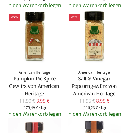
In den Warenkorb legen
In den Warenkorb legen
-22%
-25%
American Heritage
American Heritage
Pumpkin Pie Spice
Salt & Vinegar
Gewürz von American
Popcorngewürz von
Heritage
American Heritage
R
R
11,50 €
8,95 €
11,95 €
8,95 €
e
e
(
175,49 €
/
kg
)
(
116,23 €
/
kg
)
In den Warenkorb legen
In den Warenkorb legen
g
g
u
u
l
l