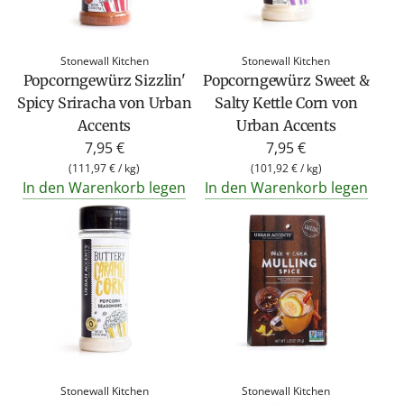
Stonewall Kitchen
Stonewall Kitchen
Popcorngewürz Sizzlin'
Popcorngewürz Sweet &
Spicy Sriracha von Urban
Salty Kettle Corn von
Accents
Urban Accents
7,95 €
7,95 €
(
111,97 €
/
kg
)
(
101,92 €
/
kg
)
In den Warenkorb legen
In den Warenkorb legen
Stonewall Kitchen
Stonewall Kitchen