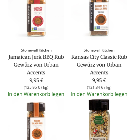
ä
ä
r
r
e
e
r
r
P
P
r
r
Stonewall Kitchen
Stonewall Kitchen
e
e
Jamaican Jerk BBQ Rub
Kansas City Classic Rub
i
i
Gewürz von Urban
Gewürz von Urban
s
s
Accents
Accents
9,95 €
9,95 €
(
125,95 €
/
kg
)
(
121,34 €
/
kg
)
In den Warenkorb legen
In den Warenkorb legen