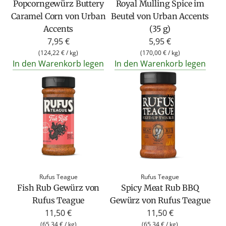
Popcorngewürz Buttery
Royal Mulling Spice im
Caramel Corn von Urban
Beutel von Urban Accents
Accents
(35 g)
7,95 €
5,95 €
(
124,22 €
/
kg
)
(
170,00 €
/
kg
)
In den Warenkorb legen
In den Warenkorb legen
Rufus Teague
Rufus Teague
Fish Rub Gewürz von
Spicy Meat Rub BBQ
Rufus Teague
Gewürz von Rufus Teague
11,50 €
11,50 €
(
65,34 €
/
kg
)
(
65,34 €
/
kg
)