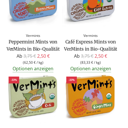
Vermints
Vermints
Peppermint Mints von
Café Express Mints von
VerMints in Bio-Qualität
VerMints in Bio-Qualität
R
R
Ab
3,75 €
2,50 €
Ab
3,75 €
2,50 €
e
e
(
62,50 €
/
kg
)
(
83,33 €
/
kg
)
Optionen anzeigen
Optionen anzeigen
g
g
u
u
-33%
-33%
l
l
ä
ä
r
r
e
e
r
r
P
P
r
r