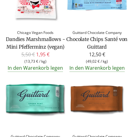
Chicago Vegan Foods
Guittard Chocolate Company
Dandies Marshmallows -
Chocolate Chips Santé von
Mini Pfefferminz (vegan)
Guittard
R
5,50 €
1,95 €
12,50 €
e
(
13,73 €
/
kg
)
(
49,02 €
/
kg
)
In den Warenkorb legen
In den Warenkorb legen
g
u
l
ä
r
e
r
P
r
Guittard Chocolate Company
Guittard Chocolate Company