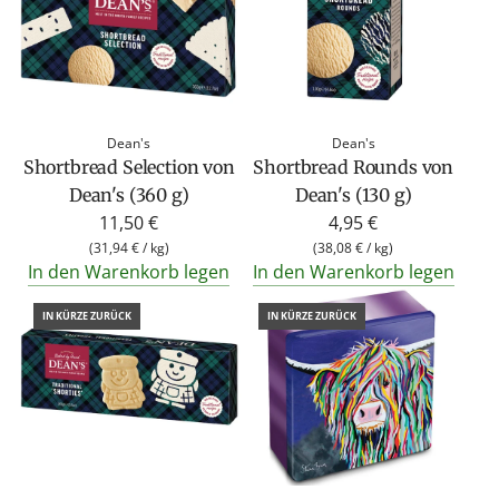
Dean's
Dean's
Shortbread Selection von
Shortbread Rounds von
Dean's (360 g)
Dean's (130 g)
11,50 €
4,95 €
(
31,94 €
/
kg
)
(
38,08 €
/
kg
)
In den Warenkorb legen
In den Warenkorb legen
IN KÜRZE ZURÜCK
IN KÜRZE ZURÜCK