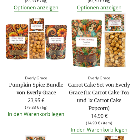
e
e
(
83,33 €
/
kg
)
(
62,50 €
/
kg
)
Optionen anzeigen
Optionen anzeigen
g
g
u
u
l
l
ä
ä
r
r
e
e
r
r
P
P
r
r
Everly Grace
Everly Grace
e
e
Pumpkin Spice Bundle
Carrot Cake Set von Everly
i
i
von Everly Grace
Grace (1x Carrot Cake Tea
s
s
23,95 €
und 1x Carrot Cake
(
79,83 €
/
kg
)
Popcorn)
In den Warenkorb legen
14,90 €
(
14,90 €
/
item
)
In den Warenkorb legen