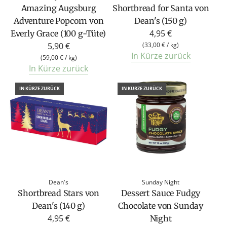
Amazing Augsburg
Shortbread for Santa von
Adventure Popcorn von
Dean's (150 g)
4,95 €
Everly Grace (100 g-Tüte)
5,90 €
(
33,00 €
/
kg
)
In Kürze zurück
(
59,00 €
/
kg
)
In Kürze zurück
IN KÜRZE ZURÜCK
IN KÜRZE ZURÜCK
Dean's
Sunday Night
Shortbread Stars von
Dessert Sauce Fudgy
Dean's (140 g)
Chocolate von Sunday
4,95 €
Night