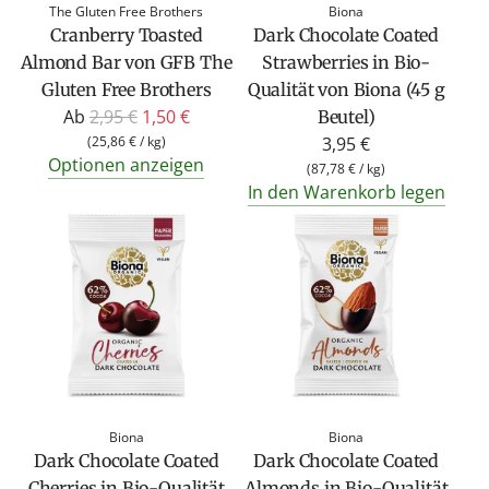
The Gluten Free Brothers
Biona
e
e
Cranberry Toasted
Dark Chocolate Coated
i
i
Almond Bar von GFB The
Strawberries in Bio-
s
s
Gluten Free Brothers
Qualität von Biona (45 g
R
Ab
2,95 €
1,50 €
Beutel)
e
(
25,86 €
/
kg
)
3,95 €
Optionen anzeigen
g
(
87,78 €
/
kg
)
In den Warenkorb legen
u
l
ä
r
e
r
P
r
e
Biona
Biona
i
Dark Chocolate Coated
Dark Chocolate Coated
s
Cherries in Bio-Qualität
Almonds in Bio-Qualität