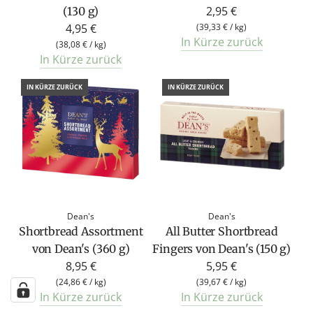
2,95 €
(130 g)
4,95 €
(
39,33 €
/
kg
)
In Kürze zurück
(
38,08 €
/
kg
)
In Kürze zurück
IN KÜRZE ZURÜCK
IN KÜRZE ZURÜCK
Dean's
Dean's
Shortbread Assortment
All Butter Shortbread
von Dean's (360 g)
Fingers von Dean's (150 g)
8,95 €
5,95 €
(
24,86 €
/
kg
)
(
39,67 €
/
kg
)
In Kürze zurück
In Kürze zurück