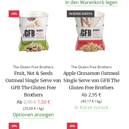
In den Warenkorb legen
g
u
-49%
IN KÜRZE ZURÜCK
l
ä
r
e
r
P
r
The Gluten Free Brothers
The Gluten Free Brothers
e
Fruit, Nut & Seeds
Apple Cinnamon Oatmeal
i
Oatmeal Single Serve von
Single Serve von GFB The
s
GFB The Gluten Free
Gluten Free Brothers
Ab
2,95 €
Brothers
R
Ab
2,95 €
1,50 €
(
49,17 €
/
kg
)
In Kürze zurück
e
(
25,00 €
/
kg
)
Optionen anzeigen
g
u
-49%
-49%