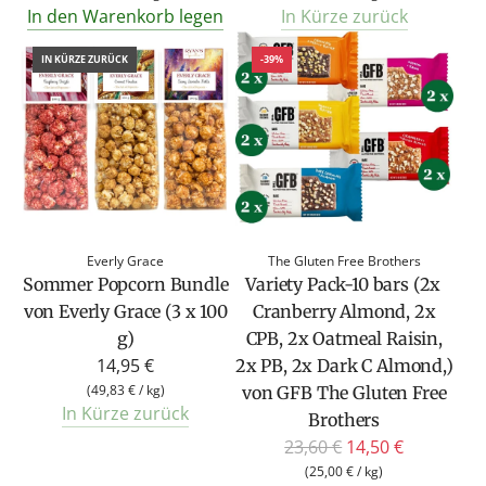
In den Warenkorb legen
In Kürze zurück
IN KÜRZE ZURÜCK
-39%
Everly Grace
The Gluten Free Brothers
Sommer Popcorn Bundle
Variety Pack-10 bars (2x
von Everly Grace (3 x 100
Cranberry Almond, 2x
g)
CPB, 2x Oatmeal Raisin,
14,95 €
2x PB, 2x Dark C Almond,)
(
49,83 €
/
kg
)
von GFB The Gluten Free
In Kürze zurück
Brothers
R
23,60 €
14,50 €
e
(
25,00 €
/
kg
)