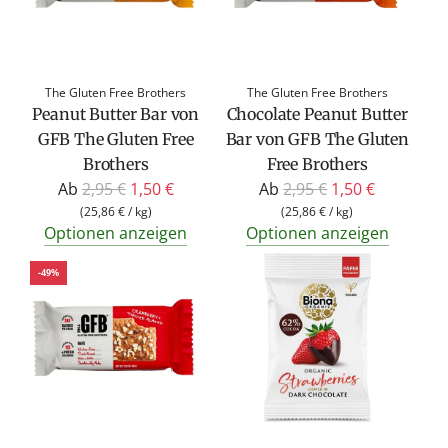
r
r
P
P
r
r
The Gluten Free Brothers
The Gluten Free Brothers
e
e
Peanut Butter Bar von
Chocolate Peanut Butter
i
i
GFB The Gluten Free
Bar von GFB The Gluten
s
s
Brothers
Free Brothers
R
R
Ab
2,95 €
1,50 €
Ab
2,95 €
1,50 €
e
e
(
25,86 €
/
kg
)
(
25,86 €
/
kg
)
Optionen anzeigen
Optionen anzeigen
g
g
u
u
-49%
l
l
ä
ä
r
r
e
e
r
r
P
P
r
r