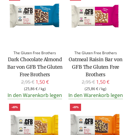
l
ä
r
e
r
P
r
The Gluten Free Brothers
The Gluten Free Brothers
e
Dark Chocolate Almond
Oatmeal Raisin Bar von
i
Bar von GFB The Gluten
GFB The Gluten Free
s
Free Brothers
Brothers
R
R
2,95 €
1,50 €
2,95 €
1,50 €
e
e
(
25,86 €
/
kg
)
(
25,86 €
/
kg
)
In den Warenkorb legen
In den Warenkorb legen
g
g
u
u
-49%
-49%
l
l
ä
ä
r
r
e
e