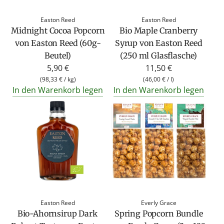
Easton Reed
Easton Reed
Midnight Cocoa Popcorn
Bio Maple Cranberry
von Easton Reed (60g-
Syrup von Easton Reed
Beutel)
(250 ml Glasflasche)
5,90 €
11,50 €
(
98,33 €
/
kg
)
(
46,00 €
/
l
)
In den Warenkorb legen
In den Warenkorb legen
Easton Reed
Everly Grace
Bio-Ahornsirup Dark
Spring Popcorn Bundle