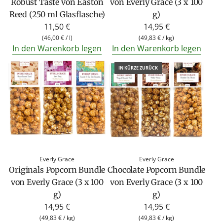
Robust Taste von Easton
von Everly Grace (3 x 100
Reed (250 ml Glasflasche)
g)
11,50 €
14,95 €
(
46,00 €
/
l
)
(
49,83 €
/
kg
)
In den Warenkorb legen
In den Warenkorb legen
IN KÜRZE ZURÜCK
Everly Grace
Everly Grace
Originals Popcorn Bundle
Chocolate Popcorn Bundle
von Everly Grace (3 x 100
von Everly Grace (3 x 100
g)
g)
14,95 €
14,95 €
(
49,83 €
/
kg
)
(
49,83 €
/
kg
)