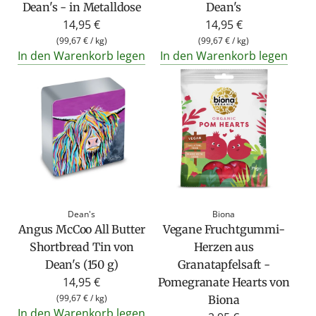
Dean's - in Metalldose
Dean's
14,95 €
14,95 €
(
99,67 €
/
kg
)
(
99,67 €
/
kg
)
In den Warenkorb legen
In den Warenkorb legen
Dean's
Biona
Angus McCoo All Butter
Vegane Fruchtgummi-
Shortbread Tin von
Herzen aus
Dean's (150 g)
Granatapfelsaft -
14,95 €
Pomegranate Hearts von
(
99,67 €
/
kg
)
Biona
In den Warenkorb legen