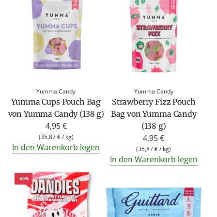
Yumma Candy
Yumma Candy
Yumma Cups Pouch Bag
Strawberry Fizz Pouch
von Yumma Candy (138 g)
Bag von Yumma Candy
4,95 €
(138 g)
(
35,87 €
/
kg
)
4,95 €
In den Warenkorb legen
(
35,87 €
/
kg
)
In den Warenkorb legen
-65%