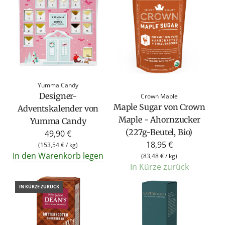
Yumma Candy
Designer-
Crown Maple
Maple Sugar von Crown
Adventskalender von
Maple - Ahornzucker
Yumma Candy
(227g-Beutel, Bio)
49,90 €
18,95 €
(
153,54 €
/
kg
)
In den Warenkorb legen
(
83,48 €
/
kg
)
In Kürze zurück
IN KÜRZE ZURÜCK