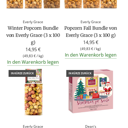
Everly Grace
Everly Grace
Winter Popcorn Bundle
Popcorn Fall Bundle von
von Everly Grace (3 x 100
Everly Grace (3 x 100 g)
14,95 €
g)
14,95 €
(
49,83 €
/
kg
)
In den Warenkorb legen
(
49,83 €
/
kg
)
In den Warenkorb legen
IN KÜRZE ZURÜCK
IN KÜRZE ZURÜCK
Everly Grace
Dean's