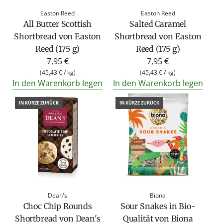
Easton Reed
Easton Reed
All Butter Scottish
Salted Caramel
Shortbread von Easton
Shortbread von Easton
Reed (175 g)
Reed (175 g)
7,95 €
7,95 €
(
45,43 €
/
kg
)
(
45,43 €
/
kg
)
In den Warenkorb legen
In den Warenkorb legen
IN KÜRZE ZURÜCK
IN KÜRZE ZURÜCK
Dean's
Biona
Choc Chip Rounds
Sour Snakes in Bio-
Shortbread von Dean's
Qualität von Biona