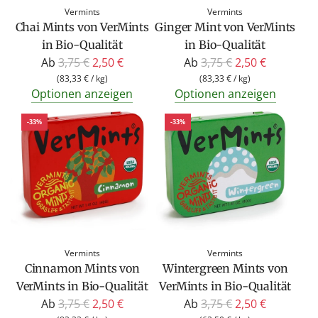
Vermints
Vermints
e
e
Chai Mints von VerMints
Ginger Mint von VerMints
i
i
in Bio-Qualität
in Bio-Qualität
s
s
R
R
Ab
3,75 €
2,50 €
Ab
3,75 €
2,50 €
e
e
(
83,33 €
/
kg
)
(
83,33 €
/
kg
)
Optionen anzeigen
Optionen anzeigen
g
g
u
u
-33%
-33%
l
l
ä
ä
r
r
e
e
r
r
P
P
r
r
Vermints
Vermints
e
e
Cinnamon Mints von
Wintergreen Mints von
i
i
VerMints in Bio-Qualität
VerMints in Bio-Qualität
s
s
R
R
Ab
3,75 €
2,50 €
Ab
3,75 €
2,50 €