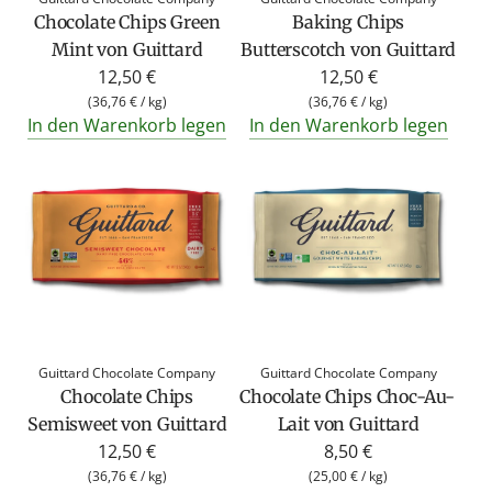
e
Chocolate Chips Green
Baking Chips
i
Mint von Guittard
Butterscotch von Guittard
s
12,50 €
12,50 €
(
36,76 €
/
kg
)
(
36,76 €
/
kg
)
In den Warenkorb legen
In den Warenkorb legen
Guittard Chocolate Company
Guittard Chocolate Company
Chocolate Chips
Chocolate Chips Choc-Au-
Semisweet von Guittard
Lait von Guittard
12,50 €
8,50 €
(
36,76 €
/
kg
)
(
25,00 €
/
kg
)