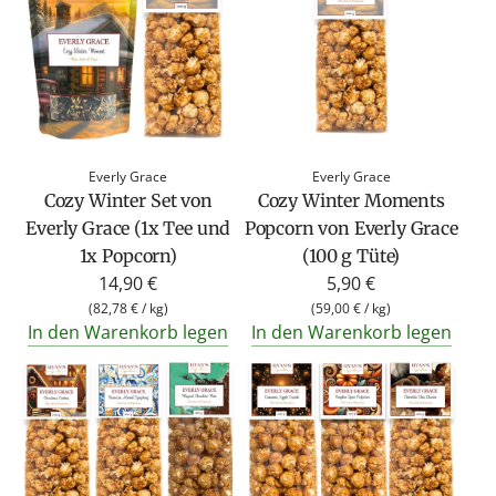
Everly Grace
Everly Grace
Cozy Winter Set von
Cozy Winter Moments
Everly Grace (1x Tee und
Popcorn von Everly Grace
1x Popcorn)
(100 g Tüte)
14,90 €
5,90 €
(
82,78 €
/
kg
)
(
59,00 €
/
kg
)
In den Warenkorb legen
In den Warenkorb legen