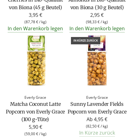
von Biona (45 g Beutel)
von Biona (30 g Beutel)
3,95 €
2,95 €
(
87,78 €
/
kg
)
(
98,33 €
/
kg
)
In den Warenkorb legen
In den Warenkorb legen
IN KÜRZE ZURÜCK
Everly Grace
Everly Grace
Matcha Coconut Latte
Sunny Lavender Fields
Popcorn von Everly Grace
Popcorn von Everly Grace
Ab
4,95 €
(100 g-Tüte)
5,90 €
(
82,50 €
/
kg
)
In Kürze zurück
(
59,00 €
/
kg
)