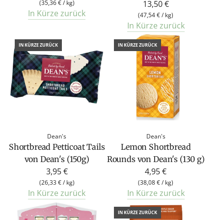
(
35,36 €
/
kg
)
13,50 €
In Kürze zurück
(
47,54 €
/
kg
)
In Kürze zurück
IN KÜRZE ZURÜCK
IN KÜRZE ZURÜCK
Dean's
Dean's
Shortbread Petticoat Tails
Lemon Shortbread
von Dean's (150g)
Rounds von Dean's (130 g)
3,95 €
4,95 €
(
26,33 €
/
kg
)
(
38,08 €
/
kg
)
In Kürze zurück
In Kürze zurück
IN KÜRZE ZURÜCK