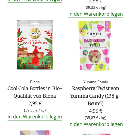
2,95 €
(
39,33 €
/
kg
)
In den Warenkorb legen
Biona
Yumma Candy
Cool Cola Bottles in Bio-
Raspberry Twist von
Qualität von Biona
Yumma Candy (138 g-
2,95 €
Beutel)
(
39,33 €
/
kg
)
4,95 €
In den Warenkorb legen
(
35,87 €
/
kg
)
In den Warenkorb legen