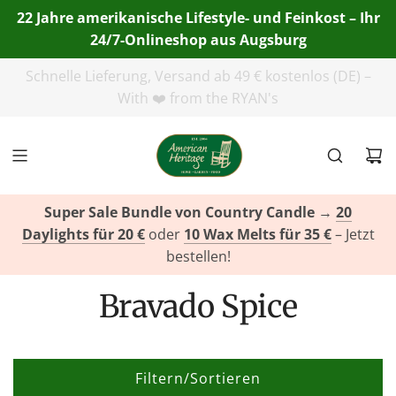
22 Jahre amerikanische Lifestyle- und Feinkost – Ihr
24/7-Onlineshop aus Augsburg
Telefon:
+49(0)821 455 254 00
| E-Mail:
info@american-
heritage.de
| WhatsApp:
+49(0)151 116 719 10
Super Sale Bundle von Country Candle
→
20
Daylights für 20 €
oder
10 Wax Melts für 35 €
– Jetzt
bestellen!
Bravado Spice
Filtern/Sortieren