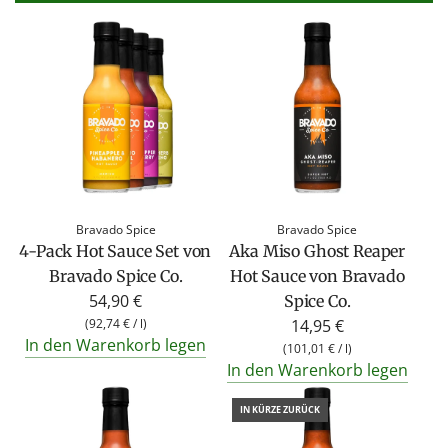
Bravado Spice
Bravado Spice
4-Pack Hot Sauce Set von
Aka Miso Ghost Reaper
Bravado Spice Co.
Hot Sauce von Bravado
54,90 €
Spice Co.
(
92,74 €
/
l
)
14,95 €
In den Warenkorb legen
(
101,01 €
/
l
)
In den Warenkorb legen
IN KÜRZE ZURÜCK