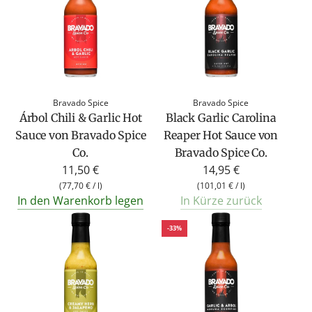
Bravado Spice
Bravado Spice
Árbol Chili & Garlic Hot
Black Garlic Carolina
Sauce von Bravado Spice
Reaper Hot Sauce von
Co.
Bravado Spice Co.
11,50 €
14,95 €
(
77,70 €
/
l
)
(
101,01 €
/
l
)
In den Warenkorb legen
In Kürze zurück
-33%