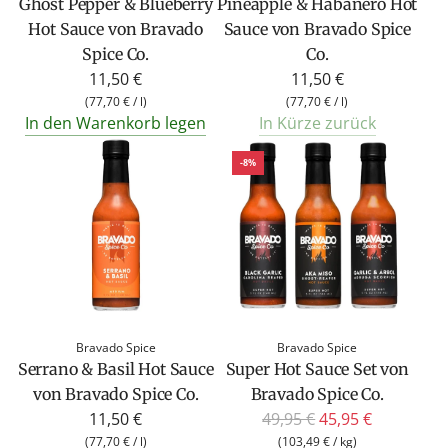
Ghost Pepper & Blueberry
Pineapple & Habanero Hot
i
Hot Sauce von Bravado
Sauce von Bravado Spice
s
Spice Co.
Co.
11,50 €
11,50 €
(
77,70 €
/
l
)
(
77,70 €
/
l
)
In den Warenkorb legen
In Kürze zurück
-8%
Bravado Spice
Bravado Spice
Serrano & Basil Hot Sauce
Super Hot Sauce Set von
von Bravado Spice Co.
Bravado Spice Co.
R
11,50 €
49,95 €
45,95 €
e
(
77,70 €
/
l
)
(
103,49 €
/
kg
)