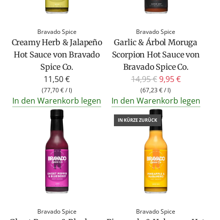
Bravado Spice
Bravado Spice
Creamy Herb & Jalapeño
Garlic & Árbol Moruga
Hot Sauce von Bravado
Scorpion Hot Sauce von
Spice Co.
Bravado Spice Co.
R
11,50 €
14,95 €
9,95 €
e
(
77,70 €
/
l
)
(
67,23 €
/
l
)
In den Warenkorb legen
In den Warenkorb legen
g
u
IN KÜRZE ZURÜCK
l
ä
r
e
r
P
r
Bravado Spice
Bravado Spice
e