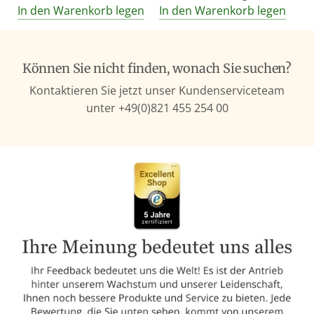
In den Warenkorb legen
In den Warenkorb legen
g
u
l
ä
Können Sie nicht finden, wonach Sie suchen?
r
Kontaktieren Sie jetzt unser Kundenserviceteam
e
unter +49(0)821 455 254 00
r
P
r
e
i
s