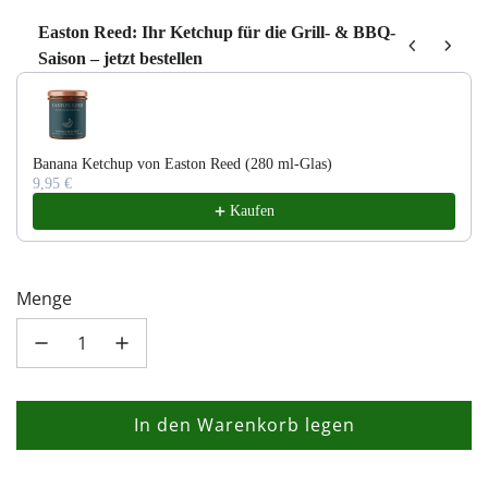
Easton Reed: Ihr Ketchup für die Grill- & BBQ-
Saison – jetzt bestellen
Use the Previous and Next buttons to navigate through product recom
Banana Ketchup von Easton Reed (280 ml-Glas)
9,95 €
Kaufen
Menge
In den Warenkorb legen
L
a