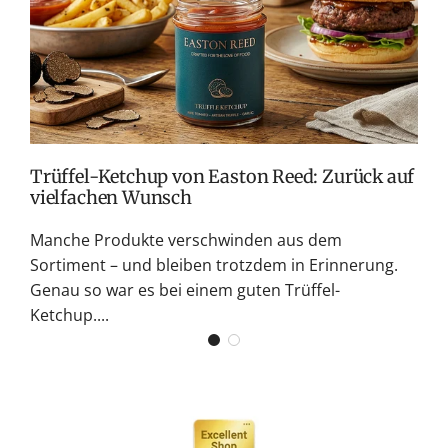
C
S
G
v
W
Trüffel-Ketchup von Easton Reed: Zurück auf
vielfachen Wunsch
Manche Produkte verschwinden aus dem
Sortiment – und bleiben trotzdem in Erinnerung.
Genau so war es bei einem guten Trüffel-
Ketchup....