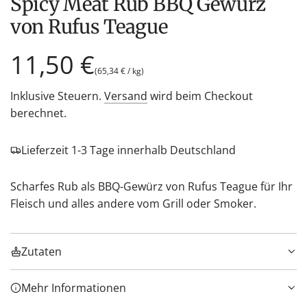
Spicy Meat Rub BBQ Gewürz
von Rufus Teague
Regulärer
11,50 €
(
65,34 €
/
kg
)
Preis
Inklusive Steuern.
Versand
wird beim Checkout
berechnet.
Lieferzeit 1-3 Tage innerhalb Deutschland
Scharfes Rub als BBQ-Gewürz von Rufus Teague für Ihr
Fleisch und alles andere vom Grill oder Smoker.
Zutaten
Mehr Informationen