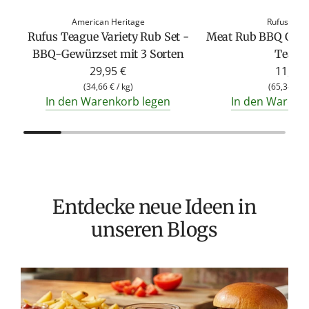
American Heritage
Rufus Tea
Rufus Teague Variety Rub Set -
Meat Rub BBQ Gewü
BBQ-Gewürzset mit 3 Sorten
Teagu
29,95 €
11,50 
(
34,66 €
/
kg
)
(
65,34 €
/
In den Warenkorb legen
In den Warenk
Entdecke neue Ideen in
unseren Blogs
E