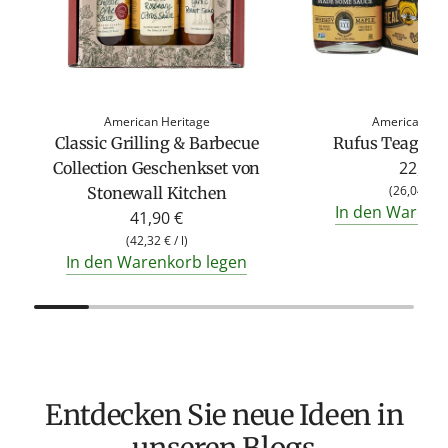
American Heritage
American Her
Classic Grilling & Barbecue
Rufus Teague 
22,50 
Collection Geschenkset von
(
26,04 €
/
Stonewall Kitchen
In den Warenk
41,90 €
(
42,32 €
/
l
)
In den Warenkorb legen
Entdecken Sie neue Ideen in