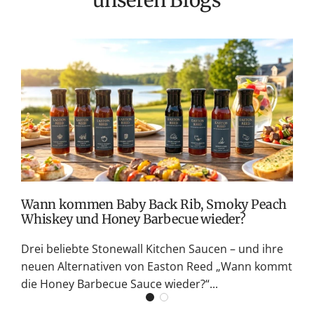
unseren Blogs
T
v
M
S
G
K
Wann kommen Baby Back Rib, Smoky Peach
Whiskey und Honey Barbecue wieder?
Drei beliebte Stonewall Kitchen Saucen – und ihre
neuen Alternativen von Easton Reed „Wann kommt
die Honey Barbecue Sauce wieder?“...