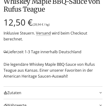
Whiskey Maple BBQ-Sauce von
Rufus Teague
Regulärer
12,50 €
(
28,94 €
/
kg
)
Preis
Inklusive Steuern.
Versand
wird beim Checkout
berechnet.
Lieferzeit 1-3 Tage innerhalb Deutschland
Die legendäre Whiskey Maple BBQ-Sauce von Rufus
Teague aus Kansas. Einer unserer Favoriten in der
American Heritage Saucen-Auswahl!
Zutaten
Nährwerte