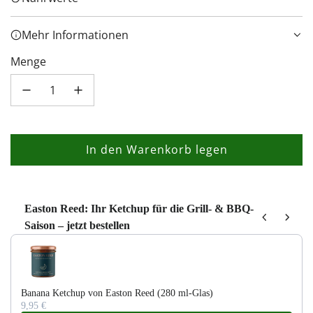
Mehr Informationen
Menge
In den Warenkorb legen
L
a
d
e
Easton Reed: Ihr Ketchup für die Grill- & BBQ-
Saison – jetzt bestellen
n
Use the Previous and Next buttons to navigate through product recom
.
.
.
Banana Ketchup von Easton Reed (280 ml-Glas)
9,95 €