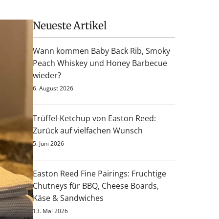
Neueste Artikel
Wann kommen Baby Back Rib, Smoky
Peach Whiskey und Honey Barbecue
wieder?
6. August 2026
Trüffel-Ketchup von Easton Reed:
Zurück auf vielfachen Wunsch
5. Juni 2026
Easton Reed Fine Pairings: Fruchtige
Chutneys für BBQ, Cheese Boards,
Käse & Sandwiches
13. Mai 2026