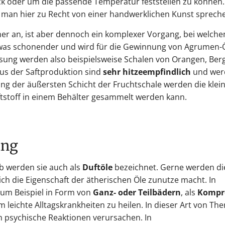
k oder um die passende Temperatur feststellen zu können.
 man hier zu Recht von einer handwerklichen Kunst sprech
acher an, ist aber dennoch ein komplexer Vorgang, bei welch
etwas schonender und wird für die Gewinnung von Agrumen-
essung werden also beispielsweise Schalen von Orangen, Ber
aus der Saftproduktion sind
sehr hitzeempfindlich
und wer
ng der äußersten Schicht der Fruchtschale werden die klei
tstoff in einem Behälter gesammelt werden kann.
ung
b werden sie auch als
Duftöle
bezeichnet. Gerne werden die
ich die Eigenschaft der ätherischen Öle zunutze macht. In
zum Beispiel in Form von
Ganz- oder Teilbädern
, als
Kompr
 leichte Alltagskrankheiten zu heilen. In dieser Art von The
 psychische Reaktionen verursachen. In