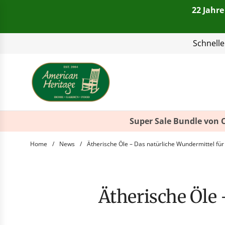
22 Jahre
Telefon:
+49(0)821 4
Super Sale Bundle von 
Home
/
News
/
Ätherische Öle – Das natürliche Wundermittel fü
Ätherische Öl