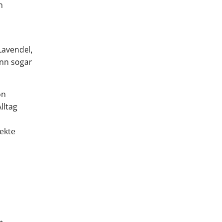
n
Lavendel,
ann sogar
on
lltag
ekte