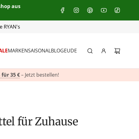
eshop aus
+49(0)151 116 719 10
ALE
MARKEN
SAISONAL
BLOG
EU
DE
 für 35 €
– Jetzt bestellen!
ttel für Zuhause