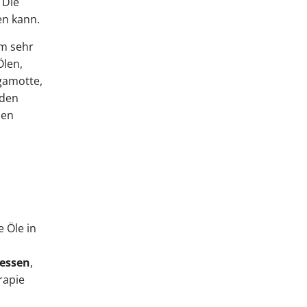
 Die
en kann.
em sehr
Ölen,
gamotte,
den
nen
 Öle in
essen
,
rapie