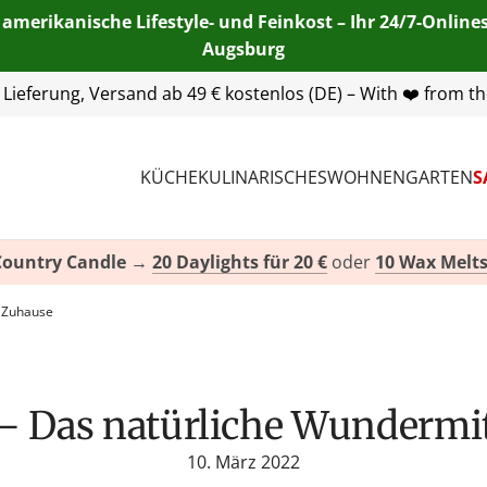
 amerikanische Lifestyle- und Feinkost – Ihr 24/7-Onlin
Augsburg
55 254 00
| E-Mail:
info@american-heritage.de
| WhatsApp:
KÜCHE
KULINARISCHES
WOHNEN
GARTEN
S
Country Candle
→
20 Daylights für 20 €
oder
10 Wax Melts
r Zuhause
e – Das natürliche Wundermi
10. März 2022