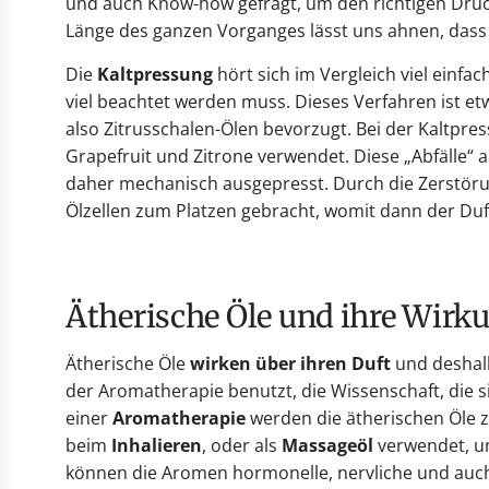
und auch Know-how gefragt, um den richtigen Druc
Länge des ganzen Vorganges lässt uns ahnen, dass
Die
Kaltpressung
hört sich im Vergleich viel einf
viel beachtet werden muss. Dieses Verfahren ist 
also Zitrusschalen-Ölen bevorzugt. Bei der Kaltpr
Grapefruit und Zitrone verwendet. Diese „Abfälle“ 
daher mechanisch ausgepresst. Durch die Zerstöru
Ölzellen zum Platzen gebracht, womit dann der Duf
Ätherische Öle und ihre Wirk
Ätherische Öle
wirken über ihren Duft
und deshal
der Aromatherapie benutzt, die Wissenschaft, die s
einer
Aromatherapie
werden die ätherischen Öle 
beim
Inhalieren
, oder als
Massageöl
verwendet, um
können die Aromen hormonelle, nervliche und auch