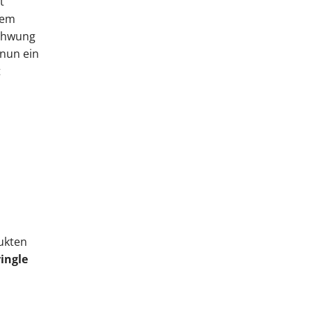
t
dem
chwung
 nun ein
t
ukten
ingle