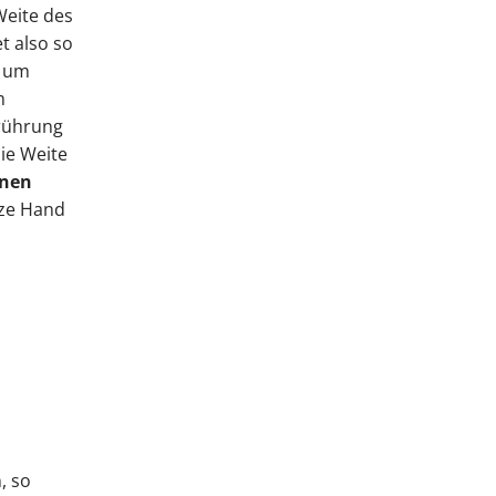
Weite des
t also so
o um
m
erührung
die Weite
önen
eze Hand
, so