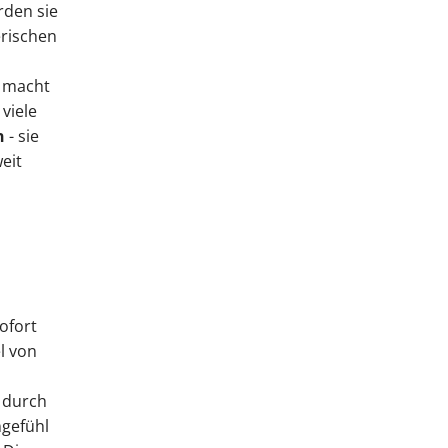
rden sie
erischen
l macht
 viele
n
- sie
eit
ofort
l von
r durch
ngefühl