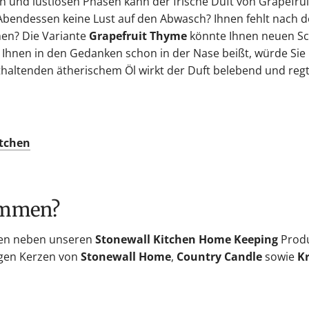
 und lustlosen Phasen kann der frische Duft von Grapefrui
m Abendessen keine Lust auf den Abwasch? Ihnen fehlt nach 
en? Die Variante
Grapefruit Thyme
könnte Ihnen neuen S
 Ihnen in den Gedanken schon in der Nase beißt, würde Sie
thaltenden ätherischem Öl wirkt der Duft belebend und reg
itchen
kommen?
ten neben unseren
Stonewall Kitchen Home Keeping
Prod
nigen Kerzen von
Stonewall Home
,
Country Candle
sowie
Kr