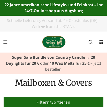
22 Jahre amerikanische Lifestyle- und Feinkost – Ihr
24/7-Onlineshop aus Augsburg
Telefon:
+49(0)821 455 254 00
| E-Mail:
info@american-
heritage.de
| WhatsApp:
+49(0)151 116 719 10
Super Sale Bundle von Country Candle
→
20
Daylights für 20 €
oder
10 Wax Melts für 35 €
– Jetzt
bestellen!
Mailboxen & Covers
Filtern/Sortieren