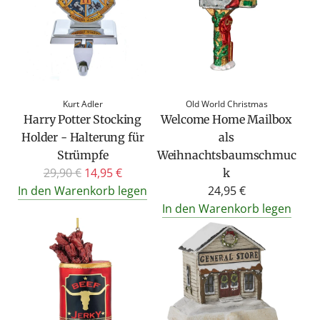
Kurt Adler
Old World Christmas
Harry Potter Stocking
Welcome Home Mailbox
Holder - Halterung für
als
Strümpfe
Weihnachtsbaumschmuc
R
29,90 €
14,95 €
k
e
In den Warenkorb legen
24,95 €
g
In den Warenkorb legen
u
l
ä
r
e
r