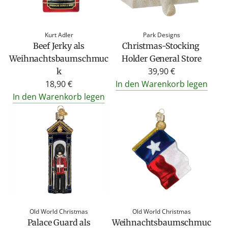
P
r
e
Kurt Adler
Park Designs
Beef Jerky als
Christmas-Stocking
i
Weihnachtsbaumschmuc
Holder General Store
s
39,90 €
k
18,90 €
In den Warenkorb legen
In den Warenkorb legen
Old World Christmas
Old World Christmas
Palace Guard als
Weihnachtsbaumschmuc