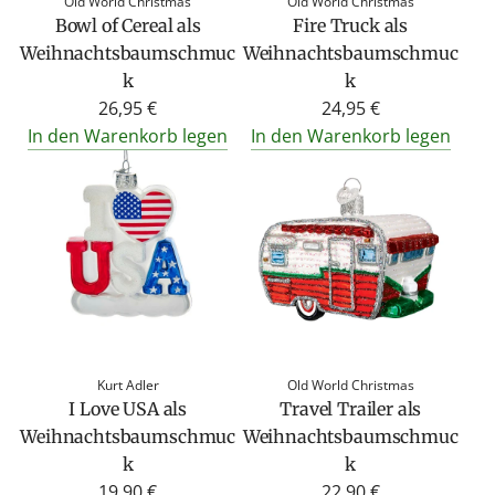
Old World Christmas
Old World Christmas
Bowl of Cereal als
Fire Truck als
Weihnachtsbaumschmuc
Weihnachtsbaumschmuc
k
k
26,95 €
24,95 €
In den Warenkorb legen
In den Warenkorb legen
Kurt Adler
Old World Christmas
I Love USA als
Travel Trailer als
Weihnachtsbaumschmuc
Weihnachtsbaumschmuc
k
k
19,90 €
22,90 €