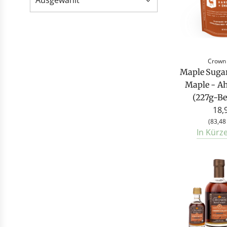
Crown
Maple Suga
Maple - A
(227g-Beu
18,
(
83,48
In Kürz