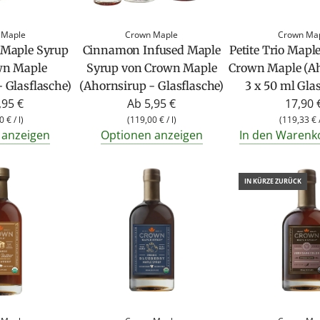
 Maple
Crown Maple
Crown Ma
 Maple Syrup
Cinnamon Infused Maple
Petite Trio Mapl
wn Maple
Syrup von Crown Maple
Crown Maple (Ah
 Glasflasche)
(Ahornsirup - Glasflasche)
3 x 50 ml Gla
,95 €
Ab
5,95 €
17,90 
0 €
/
l
)
(
119,00 €
/
l
)
(
119,33 €
 anzeigen
Optionen anzeigen
In den Warenk
IN KÜRZE ZURÜCK