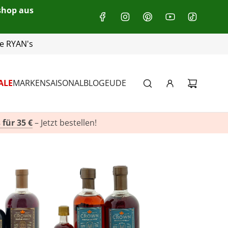
eshop aus
+49(0)151 116 719 10
ALE
MARKEN
SAISONAL
BLOG
EU
DE
 für 35 €
– Jetzt bestellen!