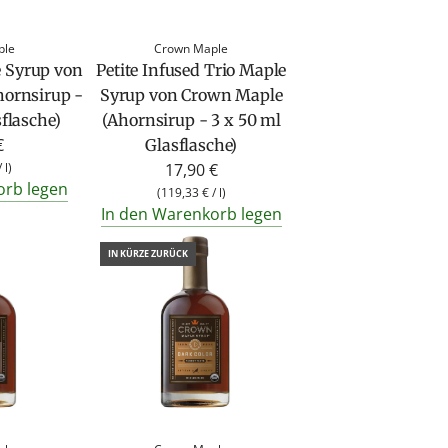
ple
Crown Maple
e Syrup von
Petite Infused Trio Maple
ornsirup -
Syrup von Crown Maple
sflasche)
(Ahornsirup - 3 x 50 ml
€
Glasflasche)
/
l
)
17,90 €
orb legen
(
119,33 €
/
l
)
In den Warenkorb legen
IN KÜRZE ZURÜCK