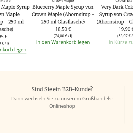
 Maple
Crown Maple
Crown Ma
 Maple Syrup
Blueberry Maple Syrup von
Very Dark Col
wn Maple
Crown Maple (Ahornsirup -
Syrup von Cro
p - 250 ml
250 ml Glasflasche)
(Ahornsirup - G
18,50 €
19,90 
asche)
95 €
(
74,00 €
/
l
)
(
53,07 €
In den Warenkorb legen
In Kürze z
0 €
/
l
)
nkorb legen
Sind Sie ein B2B-Kunde?
Dann wechseln Sie zu unserem Großhandels-
Onlineshop