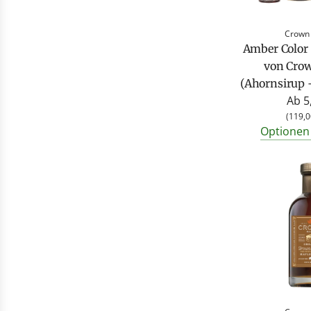
Crown
Amber Color
von Cro
(Ahornsirup -
Ab
5
(
119,0
Optionen