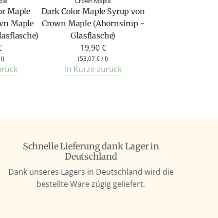
ple
Crown Maple
or Maple
Dark Color Maple Syrup von
wn Maple
Crown Maple (Ahornsirup -
lasflasche)
Glasflasche)
€
19,90 €
/
l
)
(
53,07 €
/
l
)
urück
In Kürze zurück
Schnelle Lieferung dank Lager in
Deutschland
Dank unseres Lagers in Deutschland wird die
bestellte Ware zügig geliefert.