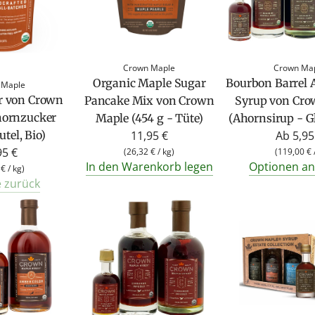
Crown Maple
Crown Ma
Organic Maple Sugar
Bourbon Barrel 
 Maple
r von Crown
Pancake Mix von Crown
Syrup von Cro
hornzucker
Maple (454 g - Tüte)
(Ahornsirup - G
tel, Bio)
11,95 €
Ab
5,95
95 €
(
26,32 €
/
kg
)
(
119,00 €
In den Warenkorb legen
Optionen an
 €
/
kg
)
e zurück