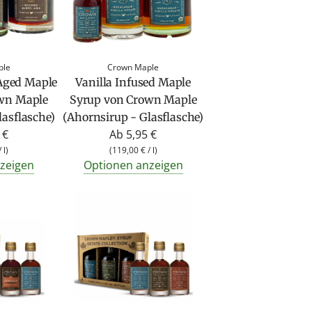
ple
Crown Maple
Aged Maple
Vanilla Infused Maple
wn Maple
Syrup von Crown Maple
lasflasche)
(Ahornsirup - Glasflasche)
 €
Ab
5,95 €
/
l
)
(
119,00 €
/
l
)
zeigen
Optionen anzeigen