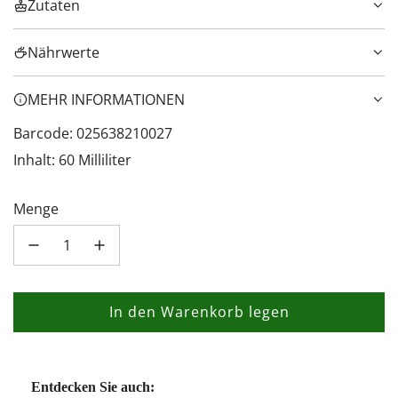
Zutaten
Nährwerte
MEHR INFORMATIONEN
Barcode: 025638210027
Inhalt: 60 Milliliter
Menge
In den Warenkorb legen
L
a
d
e
Entdecken Sie auch: