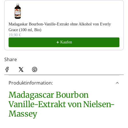
Use the Previous and Next buttons to navigate through product recom
n
.
.
Madagaskar Bourbon-Vanille-Extrakt ohne Alkohol von Everly
.
Grace (100 ml, Bio)
19,90 €
Kaufen
Share
Produktinformation:
Madagascar Bourbon
Vanille-Extrakt von Nielsen-
Massey