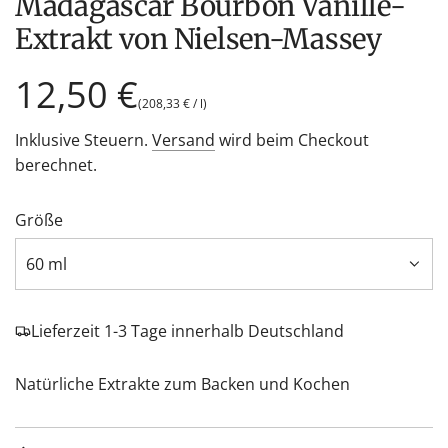
Madagascar Bourbon Vanille-
Extrakt von Nielsen-Massey
Regulärer
12,50 €
(
208,33 €
/
l
)
Preis
Inklusive Steuern.
Versand
wird beim Checkout
berechnet.
Größe
60 ml
Lieferzeit 1-3 Tage innerhalb Deutschland
Natürliche Extrakte zum Backen und Kochen