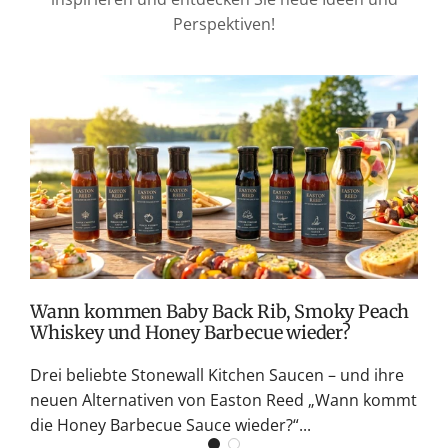
Perspektiven!
T
v
M
S
G
K
Wann kommen Baby Back Rib, Smoky Peach
Whiskey und Honey Barbecue wieder?
Drei beliebte Stonewall Kitchen Saucen – und ihre
neuen Alternativen von Easton Reed „Wann kommt
die Honey Barbecue Sauce wieder?“...