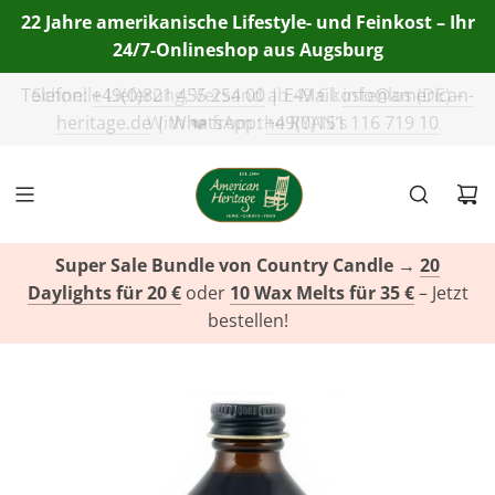
22 Jahre amerikanische Lifestyle- und Feinkost – Ihr
24/7-Onlineshop aus Augsburg
Telefon:
+49(0)821 455 254 00
| E-Mail:
info@american-
heritage.de
| WhatsApp:
+49(0)151 116 719 10
Super Sale Bundle von Country Candle
→
20
Daylights für 20 €
oder
10 Wax Melts für 35 €
– Jetzt
bestellen!