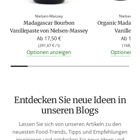
Nielsen-Massey
Nielsen-Ma
Madagascar Bourbon
Organic Madagas
Vanillepaste von Nielsen-Massey
Vanille-Ex
Ab
17,50 €
Ab
13,5
(
291,67 €
/
l
)
(
168,75 €
Optionen anzeigen
Optionen an
Entdecken Sie neue Ideen in
unseren Blogs
Lassen Sie sich von unseren Artikeln zu den
neuesten Food-Trends, Tipps und Empfehlungen
inspirieren und entdecken Sie neue Ideen und