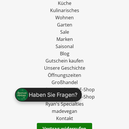
Küche
Kulinarisches
Wohnen
Garten
Sale
Marken
Saisonal
Blog
Gutschein kaufen
Unsere Geschichte
Öffnungszeiten
Großhandel
American Heritage DE-Shop
Haben Sie Fragen?
American Heritage EU-Shop
Ryan's Specialties
madevegan
Kontakt
Vertrag widerrufen