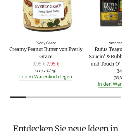
Everly Grace
American Her
Creamy Peanut Butter von Everly
Rufus Teague G
Grace
Saucin' & Rubbin'
R
9,95 €
7,95 €
und Touch O' Hea
e
(
39,75 €
/
kg
)
34,95 
In den Warenkorb legen
g
(
33,35 €
/
In den Warenk
u
l
ä
r
e
r
Entdecken Sie neue Ideen in
P