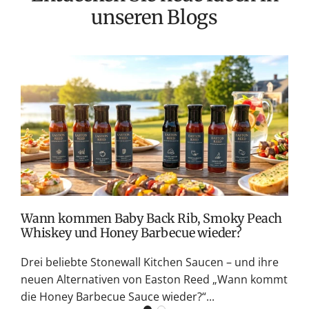
unseren Blogs
r
e
i
s
T
v
M
S
G
K
Wann kommen Baby Back Rib, Smoky Peach
Whiskey und Honey Barbecue wieder?
Drei beliebte Stonewall Kitchen Saucen – und ihre
neuen Alternativen von Easton Reed „Wann kommt
die Honey Barbecue Sauce wieder?“...