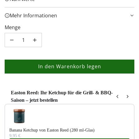
Mehr Informationen
Menge
In den Warenkorb legen
L
a
d
e
Easton Reed: Ihr Ketchup für die Grill- & BBQ-
Saison – jetzt bestellen
n
Use the Previous and Next buttons to navigate through product recom
.
.
.
Banana Ketchup von Easton Reed (280 ml-Glas)
9,95 €