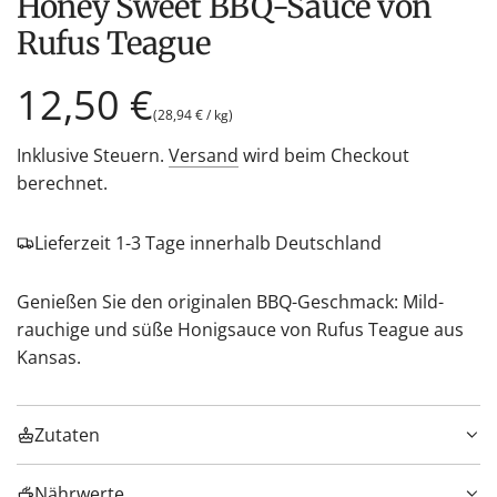
Honey Sweet BBQ-Sauce von
Rufus Teague
Regulärer
12,50 €
(
28,94 €
/
kg
)
Preis
Inklusive Steuern.
Versand
wird beim Checkout
berechnet.
Lieferzeit 1-3 Tage innerhalb Deutschland
Genießen Sie den originalen BBQ-Geschmack: Mild-
rauchige und süße Honigsauce von Rufus Teague aus
Kansas.
Zutaten
Nährwerte