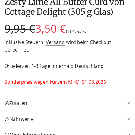
Zesty Lime All Butter Curd von
Cottage Delight (305 g Glas)
Sonderpreis
Regulärer
9,95 €
3,50 €
(
11,48 €
/
kg
)
Preis
Inklusive Steuern.
Versand
wird beim Checkout
berechnet.
Lieferzeit 1-3 Tage innerhalb Deutschland
Sonderpreis wegen kurzem MHD: 31.08.2026
Zutaten
Nährwerte