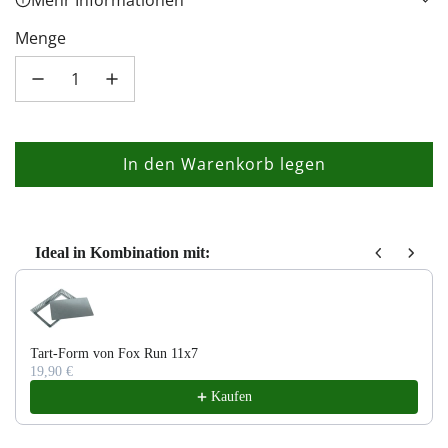
Mehr Informationen
Menge
In den Warenkorb legen
L
a
d
e
Ideal in Kombination mit:
n
Use the Previous and Next buttons to navigate through product recom
.
.
.
Tart-Form von Fox Run 11x7
19,90 €
Kaufen