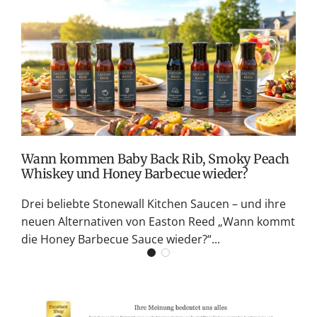
i
i
s
s
T
v
M
S
G
K
Wann kommen Baby Back Rib, Smoky Peach
Whiskey und Honey Barbecue wieder?
Drei beliebte Stonewall Kitchen Saucen – und ihre
neuen Alternativen von Easton Reed „Wann kommt
die Honey Barbecue Sauce wieder?“...