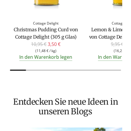
Cottage Delight
Cottage Del
Christmas Pudding Curd von
Lemon & Lime All
Cottage Delight (305 g Glas)
von Cottage Deligh
R
R
10,95 €
3,50 €
9,95 €
4,
e
e
(
11,48 €
/
kg
)
(
16,23 €
/
In den Warenkorb legen
In den Warenk
g
g
u
u
l
l
ä
ä
r
r
e
e
Entdecken Sie neue Ideen in
r
r
unseren Blogs
P
P
r
r
e
e