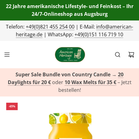
22 Jahre amerikanische Lifestyle- und Feinkost – Ihr
24/7-Onlineshop aus Augsburg
Telefon:
+49(0)821 455 254 00
| E-Mail:
info@american-
heritage.de
| WhatsApp:
+49(0)151 116 719 10
Super Sale Bundle von Country Candle
→
20
Daylights für 20 €
oder
10 Wax Melts für 35 €
– Jetzt
bestellen!
-65%