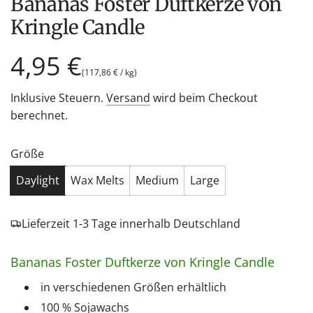
Bananas Foster Duftkerze von
Kringle Candle
Regulärer
4,95 €
(
117,86 €
/
kg
)
Preis
Inklusive Steuern.
Versand
wird beim Checkout
berechnet.
Größe
Daylight
Wax Melts
Medium
Large
Lieferzeit 1-3 Tage innerhalb Deutschland
Bananas Foster Duftkerze von Kringle Candle
in verschiedenen Größen erhältlich
100 % Sojawachs