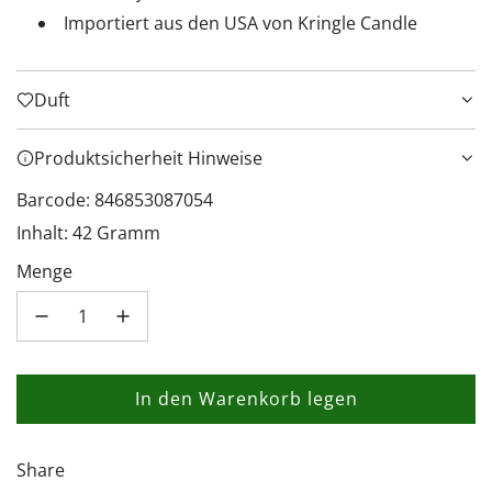
Importiert aus den USA von Kringle Candle
Duft
Produktsicherheit Hinweise
Barcode: 846853087054
Inhalt: 42 Gramm
Menge
In den Warenkorb legen
L
a
d
Share