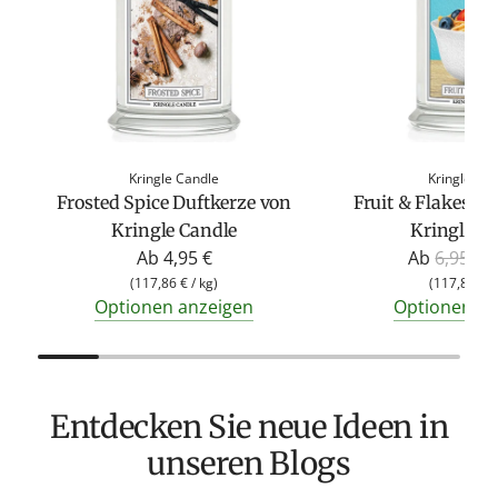
Kringle Candle
Kringle Ca
Frosted Spice Duftkerze von
Fruit & Flakes D
Kringle Candle
Kringle C
R
Ab
4,95 €
Ab
6,95 €
4
e
(
117,86 €
/
kg
)
(
117,86 €
/
Optionen anzeigen
Optionen an
g
u
l
ä
Entdecken Sie neue Ideen in
r
e
unseren Blogs
r