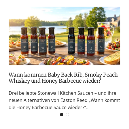
P
r
e
T
i
v
s
M
S
G
K
Wann kommen Baby Back Rib, Smoky Peach
Whiskey und Honey Barbecue wieder?
Drei beliebte Stonewall Kitchen Saucen – und ihre
neuen Alternativen von Easton Reed „Wann kommt
die Honey Barbecue Sauce wieder?“...