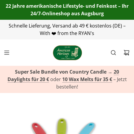
22 Jahre amerikanische Lifestyle- und Feinkost – Ihr
24/7-Onlineshop aus Augsburg
Telefon:
Schnelle Lieferung, Versand ab 49 € kostenlos (DE) –
+49(0)821 455 254 00
| E-Mail:
info@american-
heritage.de
With ❤️ from the RYAN's
| WhatsApp:
+49(0)151 116 719 10
Super Sale Bundle von Country Candle
→
20
Daylights für 20 €
oder
10 Wax Melts für 35 €
– Jetzt
bestellen!