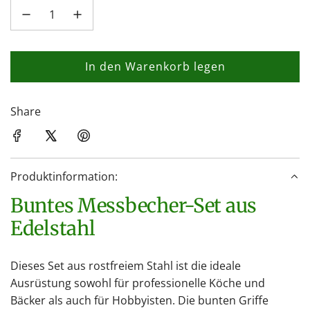
In den Warenkorb legen
L
a
d
Share
e
n
.
Produktinformation:
.
.
Buntes Messbecher-Set aus
Edelstahl
Dieses Set aus rostfreiem Stahl ist die ideale
Ausrüstung sowohl für professionelle Köche und
Bäcker als auch für Hobbyisten. Die bunten Griffe