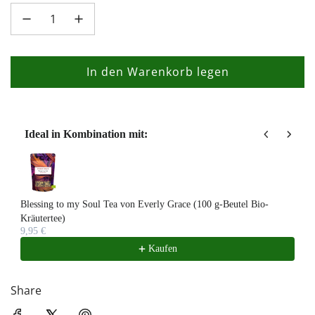
In den Warenkorb legen
L
a
d
e
Ideal in Kombination mit:
n
Use the Previous and Next buttons to navigate through product recom
.
.
.
Blessing to my Soul Tea von Everly Grace (100 g-Beutel Bio-
Kräutertee)
9,95 €
Kaufen
Share