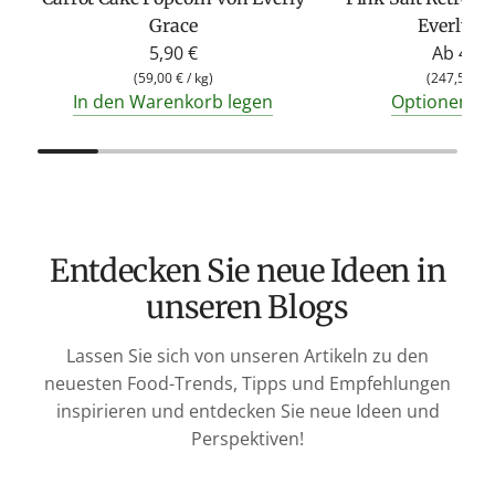
Grace
Everly G
5,90 €
Ab
4,95
(
59,00 €
/
kg
)
(
247,50 €
/
In den Warenkorb legen
Optionen an
Entdecken Sie neue Ideen in
unseren Blogs
Lassen Sie sich von unseren Artikeln zu den
neuesten Food-Trends, Tipps und Empfehlungen
inspirieren und entdecken Sie neue Ideen und
Perspektiven!