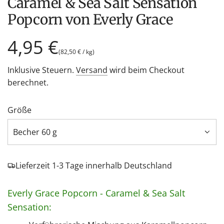
Caramel & Sea Salt Sensation
Popcorn von Everly Grace
Regulärer
4,95 €
(
82,50 €
/
kg
)
Preis
Inklusive Steuern.
Versand
wird beim Checkout
berechnet.
Größe
Becher 60 g
Lieferzeit 1-3 Tage innerhalb Deutschland
Everly Grace Popcorn - Caramel & Sea Salt
Sensation: