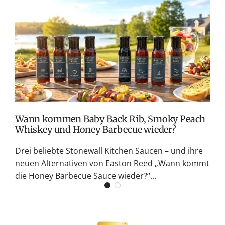
T
v
M
S
G
K
Wann kommen Baby Back Rib, Smoky Peach
Whiskey und Honey Barbecue wieder?
Drei beliebte Stonewall Kitchen Saucen – und ihre
neuen Alternativen von Easton Reed „Wann kommt
die Honey Barbecue Sauce wieder?“...