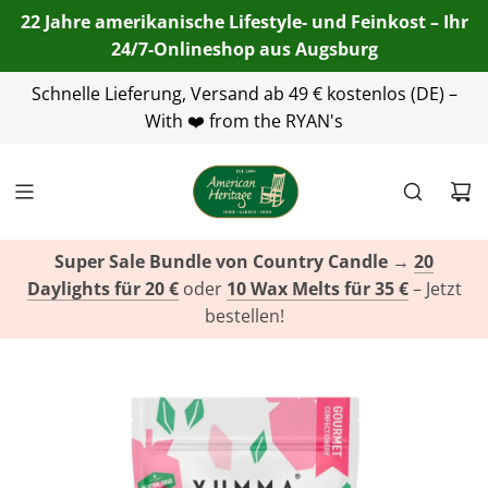
22 Jahre amerikanische Lifestyle- und Feinkost – Ihr
24/7-Onlineshop aus Augsburg
Telefon:
Schnelle Lieferung, Versand ab 49 € kostenlos (DE) –
+49(0)821 455 254 00
| E-Mail:
info@american-
heritage.de
With ❤️ from the RYAN's
| WhatsApp:
+49(0)151 116 719 10
Super Sale Bundle von Country Candle
→
20
Daylights für 20 €
oder
10 Wax Melts für 35 €
– Jetzt
bestellen!