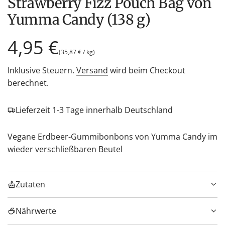
Strawberry Fizz Pouch Bag von
Yumma Candy (138 g)
Regulärer
4,95 €
(
35,87 €
/
kg
)
Preis
Inklusive Steuern.
Versand
wird beim Checkout
berechnet.
Lieferzeit 1-3 Tage innerhalb Deutschland
Vegane Erdbeer-Gummibonbons von Yumma Candy im
wieder verschließbaren Beutel
Zutaten
Nährwerte