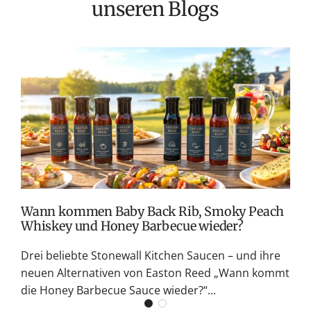
unseren Blogs
T
v
M
S
G
K
Wann kommen Baby Back Rib, Smoky Peach
Whiskey und Honey Barbecue wieder?
Drei beliebte Stonewall Kitchen Saucen – und ihre
neuen Alternativen von Easton Reed „Wann kommt
die Honey Barbecue Sauce wieder?“...