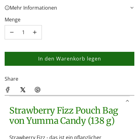
Mehr Informationen
Menge
In den Warenkorb legen
L
a
d
Share
e
n
.
Strawberry Fizz Pouch Bag
.
.
von Yumma Candy (138 g)
Strawberry Fizz - das ist ein pflanzlicher