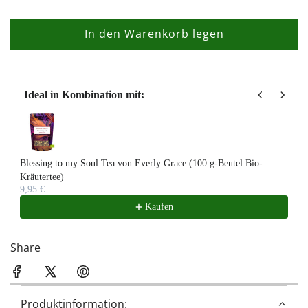
In den Warenkorb legen
L
a
d
e
Ideal in Kombination mit:
n
Use the Previous and Next buttons to navigate through product recom
.
.
.
Blessing to my Soul Tea von Everly Grace (100 g-Beutel Bio-
Kräutertee)
9,95 €
Kaufen
Share
Produktinformation: