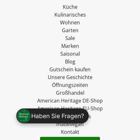
Küche
Kulinarisches
Wohnen
Garten
Sale
Marken
Saisonal
Blog
Gutschein kaufen
Unsere Geschichte
Öffnungszeiten
Großhandel
American Heritage DE-Shop
American Heritage EU-Shop
Haben Sie Fragen?
Ryan's Specialties
madevegan
Kontakt