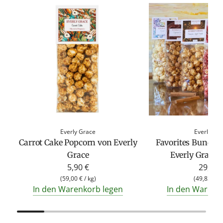
Everly Grace
Everly Gr
Carrot Cake Popcorn von Everly
Favorites Bundle
Grace
Everly Grace 
5,90 €
29,90 
(
59,00 €
/
kg
)
(
49,83 €
/
In den Warenkorb legen
In den Warenk