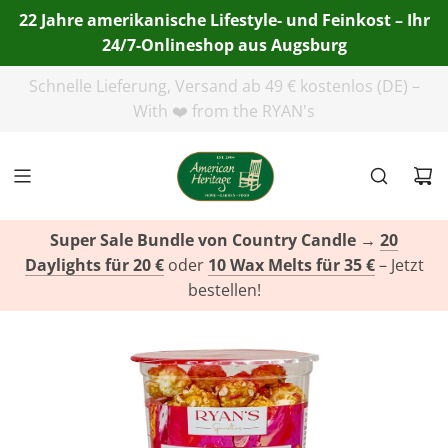
22 Jahre amerikanische Lifestyle- und Feinkost – Ihr
24/7-Onlineshop aus Augsburg
Telefon:
+49(0)821 455 254 00
| E-Mail:
info@american-
heritage.de
| WhatsApp:
+49(0)151 116 719 10
Super Sale Bundle von Country Candle
→
20
Daylights für 20 €
oder
10 Wax Melts für 35 €
– Jetzt
bestellen!