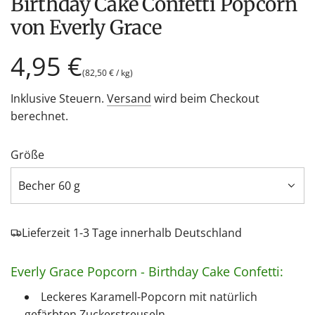
Birthday Cake Confetti Popcorn
von Everly Grace
Regulärer
4,95 €
(
82,50 €
/
kg
)
Preis
Inklusive Steuern.
Versand
wird beim Checkout
berechnet.
Größe
Becher 60 g
Lieferzeit 1-3 Tage innerhalb Deutschland
Everly Grace Popcorn - Birthday Cake Confetti:
Leckeres Karamell-Popcorn mit natürlich
gefärbten Zuckerstreuseln