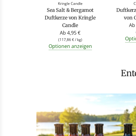
Kringle Candle
C
Sea Salt & Bergamot
Duftker
Duftkerze von Kringle
von 
Ab
Candle
Ab
4,95 €
Opti
(
117,86 €
/
kg
)
Optionen anzeigen
En