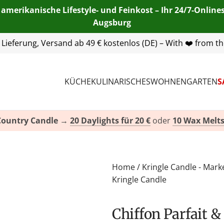
 amerikanische Lifestyle- und Feinkost – Ihr 24/7-Onlin
Augsburg
55 254 00
| E-Mail:
info@american-heritage.de
| WhatsApp:
KÜCHE
KULINARISCHES
WOHNEN
GARTEN
S
Country Candle
→
20 Daylights für 20 €
oder
10 Wax Melts
Home
/
Kringle Candle - Mark
Kringle Candle
Chiffon Parfait & Peony Durftkerze von Kringle