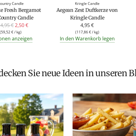
ountry Candle
Kringle Candle
ze Fresh Bergamot
Aegean Zest Duftkerze von
Country Candle
Kringle Candle
R
4,95 €
2,50 €
4,95 €
e
(
59,52 €
/
kg
)
(
117,86 €
/
kg
)
onen anzeigen
In den Warenkorb legen
g
u
l
ä
r
tdecken Sie neue Ideen in unseren B
e
r
P
r
e
i
s