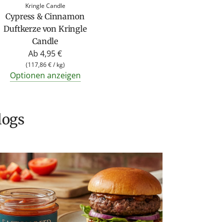
l
Kringle Candle
ä
Cypress & Cinnamon
r
Duftkerze von Kringle
e
Candle
r
Ab
4,95 €
P
(
117,86 €
/
kg
)
Optionen anzeigen
r
e
i
s
logs