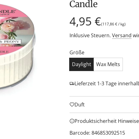
Candle
Regulärer
4,95 €
(
117,86 €
/
kg
)
Preis
Inklusive Steuern.
Versand
wi
Größe
Daylight
Wax Melts
Lieferzeit 1-3 Tage innerha
Duft
Produktsicherheit Hinweise
Barcode: 846853092515