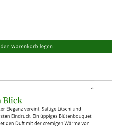
 den Warenkorb legen
L
a
d
e
n
.
.
n Blick
.
er Eleganz vereint. Saftige Litschi und
rsten Eindruck. Ein üppiges Blütenbouquet
ndet den Duft mit der cremigen Wärme von