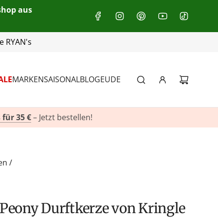
eshop aus
+49(0)151 116 719 10
ALE
MARKEN
SAISONAL
BLOG
EU
DE
 für 35 €
– Jetzt bestellen!
en
/