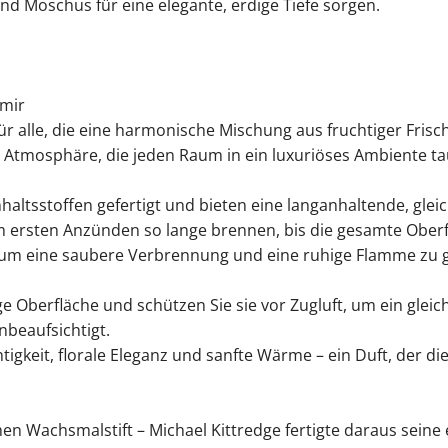
nd Moschus für eine elegante, erdige Tiefe sorgen.
hmir
 für alle, die eine harmonische Mischung aus fruchtiger Fris
he Atmosphäre, die jeden Raum in ein luxuriöses Ambiente ta
altsstoffen gefertigt und bieten eine langanhaltende, gle
eim ersten Anzünden so lange brennen, bis die gesamte Ober
, um eine saubere Verbrennung und eine ruhige Flamme zu 
dige Oberfläche und schützen Sie sie vor Zugluft, um ein gl
nbeaufsichtigt.
chtigkeit, florale Eleganz und sanfte Wärme – ein Duft, der d
en Wachsmalstift – Michael Kittredge fertigte daraus seine