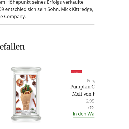
em Höhepunkt seines Erfolgs verkaufte
9 entschied sich sein Sohn, Mick Kittredge,
dle Company.
efallen
-35%
Kringle Candle
Pumpkin Cheesecake Wax
Melt von Kringle Candle
R
6,95 €
4,50 €
e
(
70,31 €
/
kg
)
In den Warenkorb legen
g
u