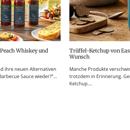
Trüffel-Ketchup von Easton Reed: Zurück auf vielfachen
Wunsch
nd ihre neuen Alternativen
Manche Produkte verschwin
rbecue Sauce wieder?“...
trotzdem in Erinnerung. Ge
Ketchup....