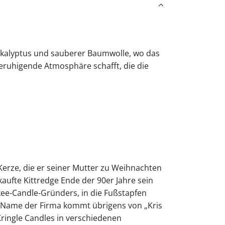
.
.
.
ukalyptus und sauberer Baumwolle, wo das
ruhigende Atmosphäre schafft, die die
Kerze, die er seiner Mutter zu Weihnachten
ufte Kittredge Ende der 90er Jahre sein
kee-Candle-Gründers, in die Fußstapfen
r Name der Firma kommt übrigens von „Kris
Kringle Candles in verschiedenen