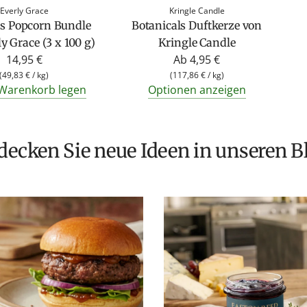
Everly Grace
Kringle Candle
ls Popcorn Bundle
Botanicals Duftkerze von
y Grace (3 x 100 g)
Kringle Candle
14,95 €
Ab
4,95 €
(
49,83 €
/
kg
)
(
117,86 €
/
kg
)
 Warenkorb legen
Optionen anzeigen
tdecken Sie neue Ideen in unseren B