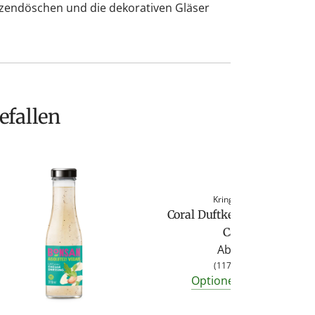
zendöschen und die dekorativen Gläser
efallen
Kringle Candle
Coral Duftkerze von Kringl
Candle
Ab
4,95 €
(
117,86 €
/
kg
)
Optionen anzeigen