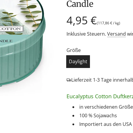
Candle
Regulärer
4,95 €
(
117,86 €
/
kg
)
Preis
Inklusive Steuern.
Versand
wi
Größe
Daylight
Lieferzeit 1-3 Tage innerha
Eucalyptus Cotton Duftker
in verschiedenen Größen
100 % Sojawachs
Importiert aus den USA 