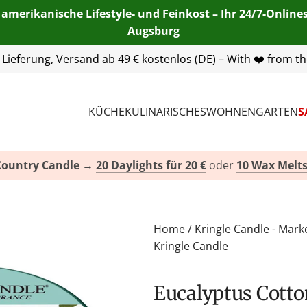
 amerikanische Lifestyle- und Feinkost – Ihr 24/7-Onlin
Augsburg
55 254 00
| E-Mail:
info@american-heritage.de
| WhatsApp:
KÜCHE
KULINARISCHES
WOHNEN
GARTEN
S
Country Candle
→
20 Daylights für 20 €
oder
10 Wax Melts
Home
/
Kringle Candle - Mark
Kringle Candle
Eucalyptus Cotton Duftkerze von Kringle