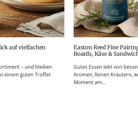
Easton Reed Fine Pairings: Fruchtige Chutneys für BBQ, Cheese
Boards, Käse & Sandwic
rtiment – und bleiben
Gutes Essen lebt von beso
i einem guten Trüffel-
Aromen, feinen Kräutern, w
Moment am...