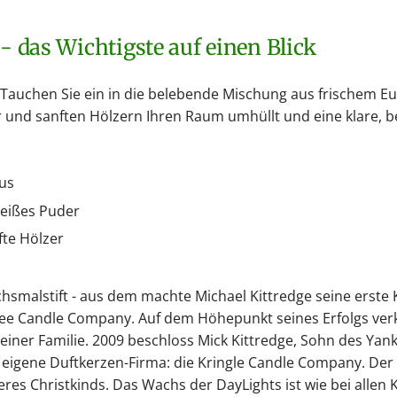
 - das Wichtigste auf einen Blick
Tauchen Sie ein in die belebende Mischung aus frischem E
nd sanften Hölzern Ihren Raum umhüllt und eine klare, be
tus
Weißes Puder
te Hölzer
smalstift - aus dem machte Michael Kittredge seine erste 
kee Candle Company. Auf dem Höhepunkt seines Erfolgs verka
iner Familie. 2009 beschloss Mick Kittredge, Sohn des Yan
e eigene Duftkerzen-Firma: die Kringle Candle Company. De
es Christkinds. Das Wachs der DayLights ist wie bei allen 