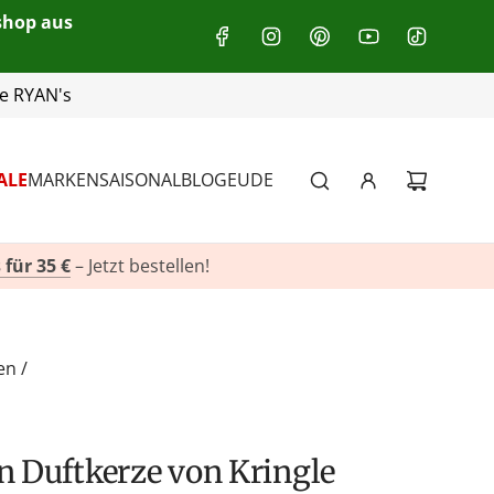
eshop aus
+49(0)151 116 719 10
ALE
MARKEN
SAISONAL
BLOG
EU
DE
 für 35 €
– Jetzt bestellen!
en
/