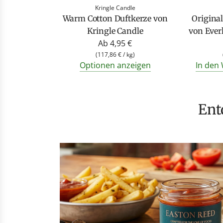
Kringle Candle
Warm Cotton Duftkerze von
Origina
Kringle Candle
von Everl
Ab
4,95 €
(
117,86 €
/
kg
)
Optionen anzeigen
In den
En