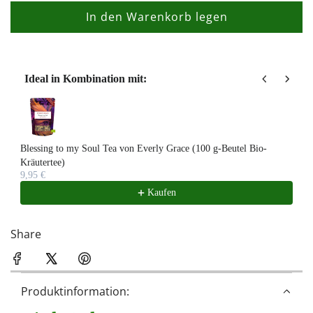
In den Warenkorb legen
L
a
d
e
Ideal in Kombination mit:
n
Use the Previous and Next buttons to navigate through product recom
.
.
.
Blessing to my Soul Tea von Everly Grace (100 g-Beutel Bio-
Kräutertee)
9,95 €
Kaufen
Share
Produktinformation: