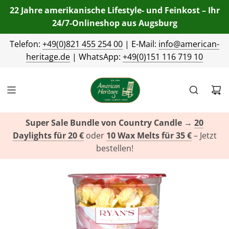
22 Jahre amerikanische Lifestyle- und Feinkost – Ihr
24/7-Onlineshop aus Augsburg
Telefon:
+49(0)821 455 254 00
| E-Mail:
info@american-
heritage.de
| WhatsApp:
+49(0)151 116 719 10
Super Sale Bundle von Country Candle
→
20
Daylights für 20 €
oder
10 Wax Melts für 35 €
– Jetzt
bestellen!