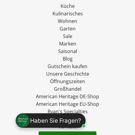
Küche
Kulinarisches
Wohnen
Garten
Sale
Marken
Saisonal
Blog
Gutschein kaufen
Unsere Geschichte
Öffnungszeiten
Großhandel
American Heritage DE-Shop
American Heritage EU-Shop
Ryan's Specialties
madevegan
Haben Sie Fragen?
Kontakt