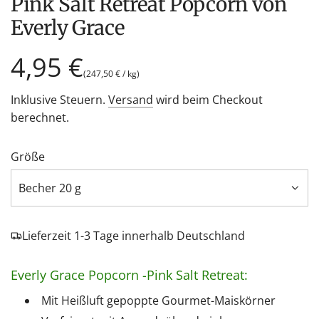
Pink Salt Retreat Popcorn von
Everly Grace
Regulärer
4,95 €
(
247,50 €
/
kg
)
Preis
Inklusive Steuern.
Versand
wird beim Checkout
berechnet.
Größe
Becher 20 g
Lieferzeit 1-3 Tage innerhalb Deutschland
Everly Grace Popcorn -Pink Salt Retreat:
Mit Heißluft gepoppte Gourmet-Maiskörner