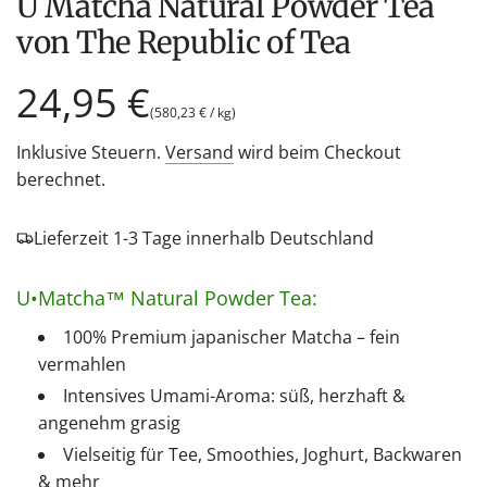
U Matcha Natural Powder Tea
von The Republic of Tea
Regulärer
24,95 €
(
580,23 €
/
kg
)
Preis
Inklusive Steuern.
Versand
wird beim Checkout
berechnet.
Lieferzeit 1-3 Tage innerhalb Deutschland
U•Matcha™ Natural Powder Tea:
100% Premium japanischer Matcha – fein
vermahlen
Intensives Umami-Aroma: süß, herzhaft &
angenehm grasig
Vielseitig für Tee, Smoothies, Joghurt, Backwaren
& mehr