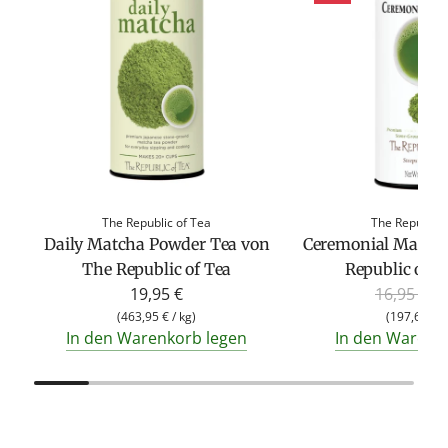
The Republic of Tea
The Republic 
Daily Matcha Powder Tea von
Ceremonial Matcha
The Republic of Tea
Republic of Te
R
19,95 €
16,95 €
8,
e
(
463,95 €
/
kg
)
(
197,67 €
/
In den Warenkorb legen
In den Warenk
g
u
l
ä
r