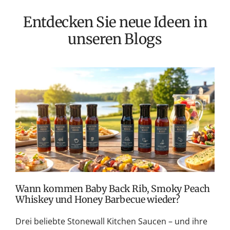
e
Entdecken Sie neue Ideen in
r
unseren Blogs
P
r
e
i
s
T
v
M
S
G
K
Wann kommen Baby Back Rib, Smoky Peach
Whiskey und Honey Barbecue wieder?
Drei beliebte Stonewall Kitchen Saucen – und ihre