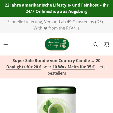
22 Jahre amerikanische Lifestyle- und Feinkost – Ihr
24/7-Onlineshop aus Augsburg
Telefon:
Schnelle Lieferung, Versand ab 49 € kostenlos (DE) –
+49(0)821 455 254 00
| E-Mail:
info@american-
heritage.de
With ❤️ from the RYAN's
| WhatsApp:
+49(0)151 116 719 10
Super Sale Bundle von Country Candle
→
20
Daylights für 20 €
oder
10 Wax Melts für 35 €
– Jetzt
bestellen!