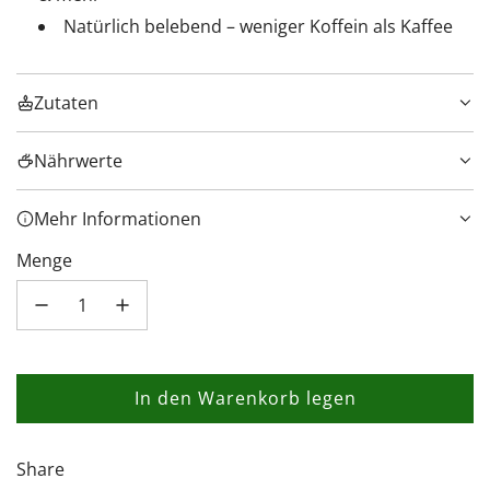
Natürlich belebend – weniger Koffein als Kaffee
Zutaten
Nährwerte
Mehr Informationen
Menge
In den Warenkorb legen
L
a
d
Share