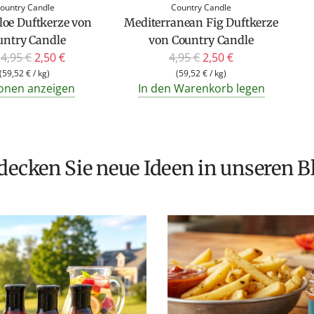
ountry Candle
Country Candle
Aloe Duftkerze von
Mediterranean Fig Duftkerze
untry Candle
von Country Candle
R
R
4,95 €
2,50 €
4,95 €
2,50 €
e
e
(
59,52 €
/
kg
)
(
59,52 €
/
kg
)
onen anzeigen
In den Warenkorb legen
g
g
u
u
l
l
ä
ä
r
r
tdecken Sie neue Ideen in unseren B
e
e
r
r
P
P
r
r
e
e
i
i
s
s