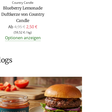
Country Candle
Blueberry Lemonade
Duftkerze von Country
Candle
R
Ab
4,95 €
2,50 €
e
(
59,52 €
/
kg
)
Optionen anzeigen
g
u
l
ä
logs
r
e
r
P
r
e
i
s