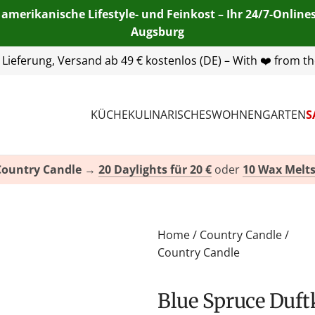
 amerikanische Lifestyle- und Feinkost – Ihr 24/7-Onlin
Augsburg
55 254 00
| E-Mail:
info@american-heritage.de
| WhatsApp:
KÜCHE
KULINARISCHES
WOHNEN
GARTEN
S
Country Candle
→
20 Daylights für 20 €
oder
10 Wax Melts
Home
/
Country Candle
/
Country Candle
Blue Spruce Duf