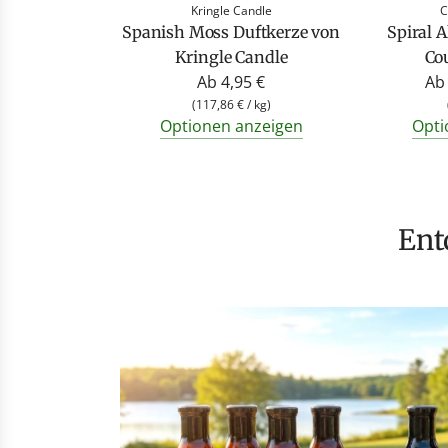
Kringle Candle
C
Spanish Moss Duftkerze von
Spiral 
Kringle Candle
Co
Ab
4,95 €
Ab
(
117,86 €
/
kg
)
Optionen anzeigen
Opti
En