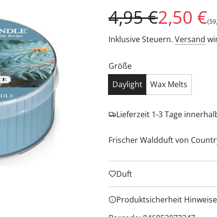
Sonderpreis
Regulärer
4,95 €
2,50 €
(
59
Preis
Inklusive Steuern.
Versand
wi
Größe
Daylight
Wax Melts
Lieferzeit 1-3 Tage innerha
Frischer Waldduft von Countr
Duft
Produktsicherheit Hinweise