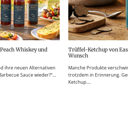
Trüffel-Ketchup von Easton Reed: Zurück auf vielfachen
Wunsch
nd ihre neuen Alternativen
Manche Produkte verschwin
rbecue Sauce wieder?“...
trotzdem in Erinnerung. Ge
Ketchup....