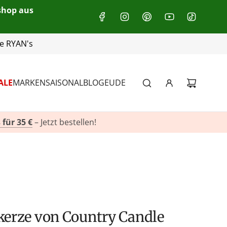
eshop aus
+49(0)151 116 719 10
ALE
MARKEN
SAISONAL
BLOG
EU
DE
 für 35 €
– Jetzt bestellen!
tkerze von Country Candle