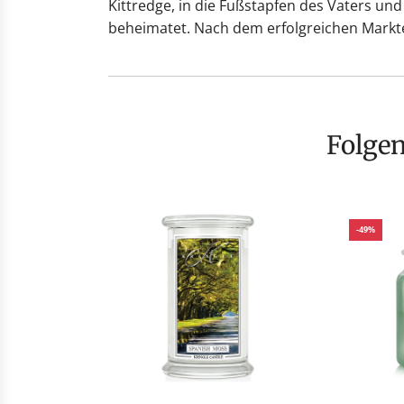
Kittredge, in die Fußstapfen des Vaters un
beheimatet. Nach dem erfolgreichen Markte
Folge
-49%