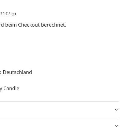
,52 €
/
kg
)
rd beim Checkout berechnet.
lb Deutschland
y Candle