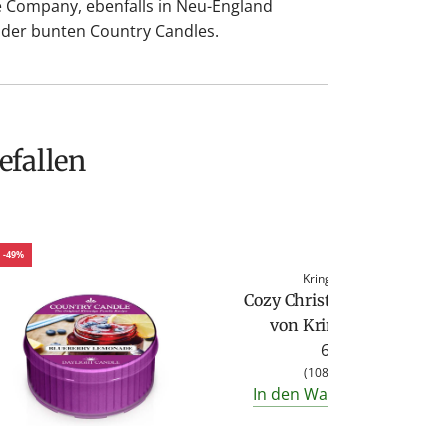
le Company, ebenfalls in Neu-England
 der bunten Country Candles.
efallen
-49%
Kringle Candle
Cozy Christmas Duftkerze
von Kringle Candle
6,95 €
(
108,59 €
/
kg
)
In den Warenkorb legen