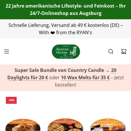
22 Jahre amerikanische Lifestyle- und Feinkost – Ihr
24/7-Onlineshop aus Augsburg
Telefon:
Schnelle Lieferung, Versand ab 49 € kostenlos (DE) –
+49(0)821 455 254 00
| E-Mail:
info@american-
heritage.de
With ❤️ from the RYAN's
| WhatsApp:
+49(0)151 116 719 10
Super Sale Bundle von Country Candle
→
20
Daylights für 20 €
oder
10 Wax Melts für 35 €
– Jetzt
bestellen!
-16%