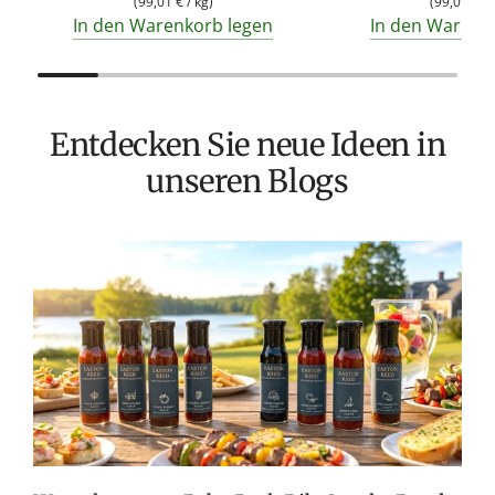
(
99,01 €
/
kg
)
(
99,01 €
/
In den Warenkorb legen
In den Warenk
Entdecken Sie neue Ideen in
unseren Blogs
T
v
M
S
G
K