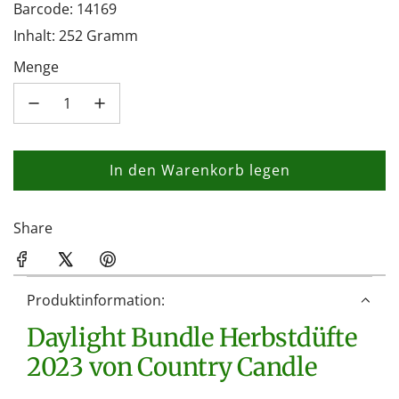
Barcode: 14169
Inhalt: 252 Gramm
Menge
In den Warenkorb legen
L
a
d
Share
e
n
.
Produktinformation:
.
Daylight Bundle Herbstdüfte
.
2023 von Country Candle