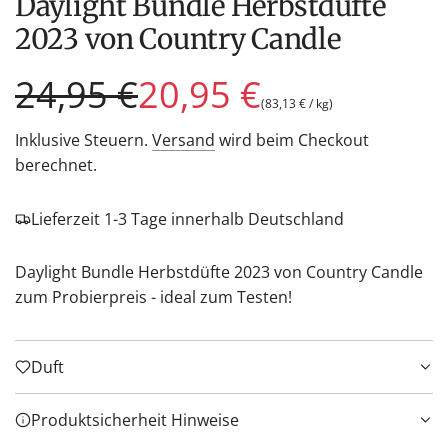
Daylight Bundle Herbstdüfte
2023 von Country Candle
Sonderpreis
Regulärer
24,95 €
20,95 €
(
83,13 €
/
kg
)
Preis
Inklusive Steuern.
Versand
wird beim Checkout
berechnet.
Lieferzeit 1-3 Tage innerhalb Deutschland
Daylight Bundle Herbstdüfte 2023 von Country Candle
zum Probierpreis - ideal zum Testen!
Duft
Produktsicherheit Hinweise