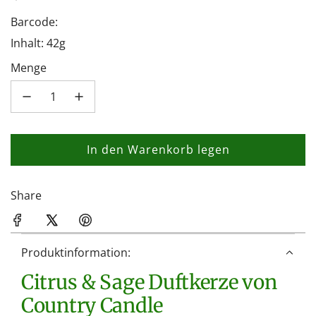
Barcode:
Inhalt: 42g
Menge
In den Warenkorb legen
L
a
d
Share
e
n
.
Produktinformation:
.
Citrus & Sage Duftkerze von
.
Country Candle