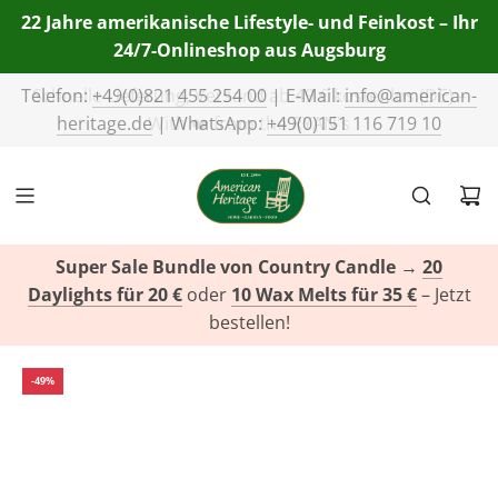
22 Jahre amerikanische Lifestyle- und Feinkost – Ihr
24/7-Onlineshop aus Augsburg
Telefon:
+49(0)821 455 254 00
| E-Mail:
info@american-
heritage.de
| WhatsApp:
+49(0)151 116 719 10
Super Sale Bundle von Country Candle
→
20
Daylights für 20 €
oder
10 Wax Melts für 35 €
– Jetzt
bestellen!
-49%