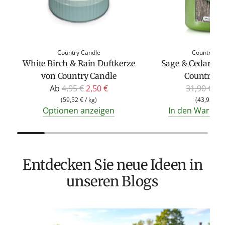
Country Candle
Country Ca
White Birch & Rain Duftkerze
Sage & Cedar Du
von Country Candle
Country C
R
R
Ab
4,95 €
2,50 €
31,90 €
19
e
e
(
59,52 €
/
kg
)
(
43,93 €
/
Optionen anzeigen
In den Warenk
g
g
u
u
l
l
ä
ä
Entdecken Sie neue Ideen in
r
r
e
e
unseren Blogs
r
r
P
P
r
r