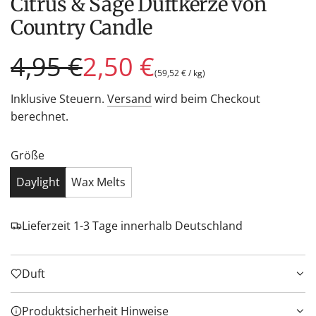
Citrus & Sage Duftkerze von
Country Candle
Sonderpreis
Regulärer
4,95 €
2,50 €
(
59,52 €
/
kg
)
Preis
Inklusive Steuern.
Versand
wird beim Checkout
berechnet.
Größe
Daylight
Wax Melts
Lieferzeit 1-3 Tage innerhalb Deutschland
Duft
Produktsicherheit Hinweise