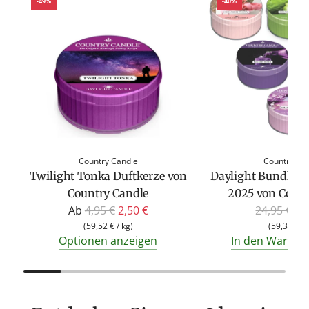
-49%
-40%
Country Candle
Country Ca
Twilight Tonka Duftkerze von
Daylight Bundle F
Country Candle
2025 von Count
R
R
Ab
4,95 €
2,50 €
24,95 €
14
e
e
(
59,52 €
/
kg
)
(
59,33 €
/
Optionen anzeigen
In den Warenk
g
g
u
u
l
l
ä
ä