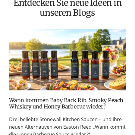
Entdecken Sie neue Ideen in
r
r
e
e
unseren Blogs
r
r
P
P
r
r
e
e
T
i
i
v
s
s
M
S
G
K
Wann kommen Baby Back Rib, Smoky Peach
Whiskey und Honey Barbecue wieder?
Drei beliebte Stonewall Kitchen Saucen – und ihre
neuen Alternativen von Easton Reed „Wann kommt
die Honey Barbecue Sauce wieder?“...