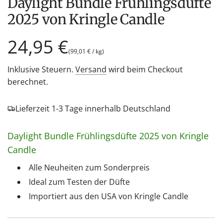
Daylight Bundle Frühlingsdüfte
2025 von Kringle Candle
Regulärer
24,95 €
(
99,01 €
/
kg
)
Preis
Inklusive Steuern.
Versand
wird beim Checkout
berechnet.
Lieferzeit 1-3 Tage innerhalb Deutschland
Daylight Bundle Frühlingsdüfte 2025 von Kringle
Candle
Alle Neuheiten zum Sonderpreis
Ideal zum Testen der Düfte
Importiert aus den USA von Kringle Candle