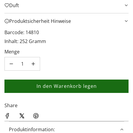
Duft
Produktsicherheit Hinweise
Barcode: 14810
Inhalt: 252 Gramm
Menge
In den Warenkorb legen
L
a
d
Share
e
n
.
Produktinformation: