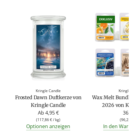
EXKLUSIV
Kringle Candle
Kringle Ca
Frosted Dawn Duftkerze von
Wax Melt Bundle Fr
Kringle Candle
2026 von Kring
Ab
4,95 €
36,95 
(
117,86 €
/
kg
)
(
96,22 €
/
Optionen anzeigen
In den Warenk