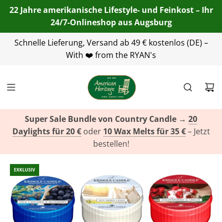
22 Jahre amerikanische Lifestyle- und Feinkost – Ihr
24/7-Onlineshop aus Augsburg
Telefon:
Schnelle Lieferung, Versand ab 49 € kostenlos (DE) –
+49(0)821 455 254 00
| E-Mail:
info@american-
heritage.de
With ❤️ from the RYAN's
| WhatsApp:
+49(0)151 116 719 10
Super Sale Bundle von Country Candle
→
20
Daylights für 20 €
oder
10 Wax Melts für 35 €
– Jetzt
bestellen!
EXKLUSIV