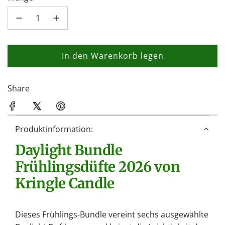
In den Warenkorb legen
L
a
d
Share
e
n
.
Produktinformation:
.
Daylight Bundle
.
Frühlingsdüfte 2026 von
Kringle Candle
Dieses Frühlings-Bundle vereint sechs ausgewählte