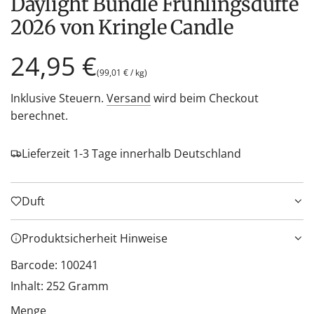
Daylight Bundle Frühlingsdüfte
2026 von Kringle Candle
Regulärer
24,95 €
(
99,01 €
/
kg
)
Preis
Inklusive Steuern.
Versand
wird beim Checkout
berechnet.
Lieferzeit 1-3 Tage innerhalb Deutschland
Duft
Produktsicherheit Hinweise
Barcode: 100241
Inhalt: 252 Gramm
Menge