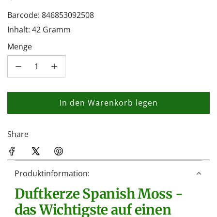
Barcode: 846853092508
Inhalt: 42 Gramm
Menge
In den Warenkorb legen
L
a
d
Share
e
n
.
Produktinformation:
.
Duftkerze Spanish Moss -
.
das Wichtigste auf einen