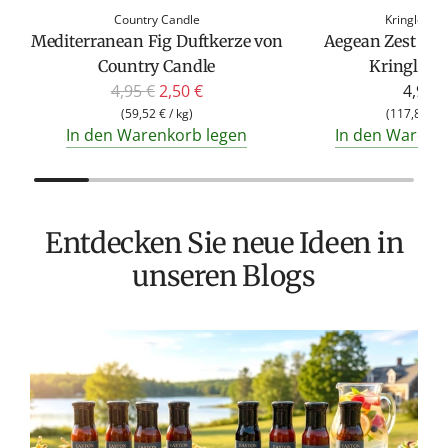
Country Candle
Kringle Ca
Mediterranean Fig Duftkerze von
Aegean Zest Duf
Country Candle
Kringle C
R
4,95 €
2,50 €
4,95 €
e
(
59,52 €
/
kg
)
(
117,86 €
/
In den Warenkorb legen
In den Warenk
g
u
l
ä
Entdecken Sie neue Ideen in
r
e
unseren Blogs
r
P
r
e
T
i
v
s
M