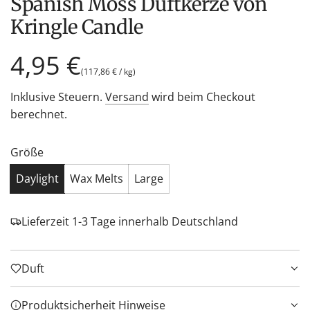
Spanish Moss Duftkerze von
Kringle Candle
Regulärer
4,95 €
(
117,86 €
/
kg
)
Preis
Inklusive Steuern.
Versand
wird beim Checkout
berechnet.
Größe
Daylight
Wax Melts
Large
Lieferzeit 1-3 Tage innerhalb Deutschland
Duft
Produktsicherheit Hinweise