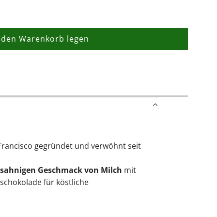
 den Warenkorb legen
L
a
d
e
n
.
.
.
Francisco gegründet und verwöhnt seit
sahnigen Geschmack von Milch
mit
schokolade für köstliche