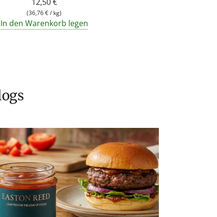
12,50 €
(
36,76 €
/
kg
)
In den Warenkorb legen
logs