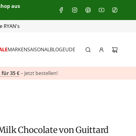
eshop aus
+49(0)151 116 719 10
ALE
MARKEN
SAISONAL
BLOG
EU
DE
 für 35 €
– Jetzt bestellen!
 Milk Chocolate von Guittard