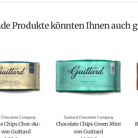
nde Produkte könnten Ihnen auch g
d Chocolate Company
Guittard Chocolate Company
te Chips Choc-Au-
Chocolate Chips Green Mint
B
t von Guittard
von Guittard