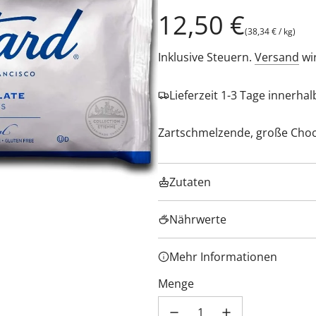
Regulärer
12,50 €
(
38,34 €
/
kg
)
Preis
Inklusive Steuern.
Versand
wi
Lieferzeit 1-3 Tage innerha
Zartschmelzende, große Choc
Zutaten
Nährwerte
Mehr Informationen
Menge