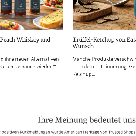
Trüffel-Ketchup von Easton Reed: Zurück auf vielfachen
Wunsch
nd ihre neuen Alternativen
Manche Produkte verschwin
rbecue Sauce wieder?“...
trotzdem in Erinnerung. Ge
Ketchup....