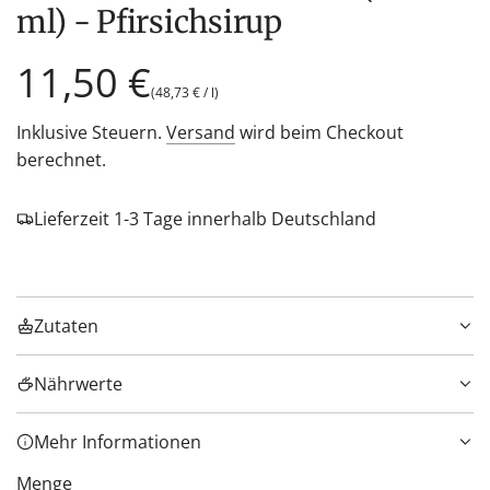
ml) - Pfirsichsirup
Regulärer
11,50 €
(
48,73 €
/
l
)
Preis
Inklusive Steuern.
Versand
wird beim Checkout
berechnet.
Lieferzeit 1-3 Tage innerhalb Deutschland
Zutaten
Nährwerte
Mehr Informationen
Menge