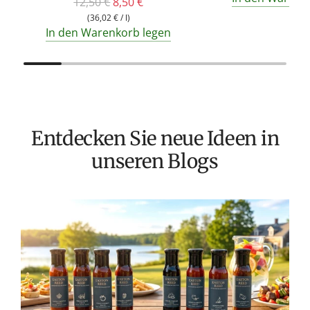
R
12,50 €
8,50 €
e
(
36,02 €
/
l
)
In den Warenkorb legen
g
u
l
ä
r
e
Entdecken Sie neue Ideen in
r
unseren Blogs
P
r
e
i
s
T
v
M
S