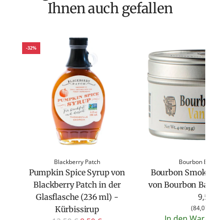
Ihnen auch gefallen
-32%
Blackberry Patch
Bourbon Barre
Pumpkin Spice Syrup von
Bourbon Smoked V
Blackberry Patch in der
von Bourbon Barrel
9,50 €
Glasflasche (236 ml) -
(
84,07 €
/
Kürbissirup
In den Warenk