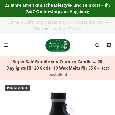
22 Jahre amerikanische Lifestyle- und Feinkost – Ihr
24/7-Onlineshop aus Augsburg
Telefon:
+49(0)821 455 254 00
| E-Mail:
info@american-
heritage.de
| WhatsApp:
+49(0)151 116 719 10
Super Sale Bundle von Country Candle
→
20
Daylights für 20 €
oder
10 Wax Melts für 35 €
– Jetzt
bestellen!
IN KÜRZE ZURÜCK