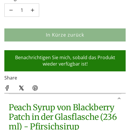
In Kürze zurück
L
a
d
Benachrichtigen Sie mich, sobald das Produkt
e
wieder verfügbar ist!
n
.
Share
.
.
Peach Syrup von Blackberry
Patch in der Glasflasche (236
ml) - Pfirsichsirup