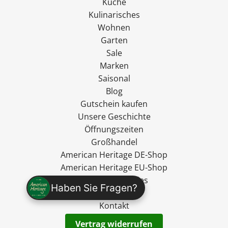
Küche
Kulinarisches
Wohnen
Garten
Sale
Marken
Saisonal
Blog
Gutschein kaufen
Unsere Geschichte
Öffnungszeiten
Großhandel
American Heritage DE-Shop
American Heritage EU-Shop
Ryan's Specialties
Haben Sie Fragen?
madevegan
Kontakt
Vertrag widerrufen