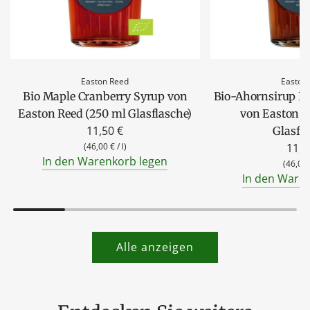
Easton Reed
Easton
Bio Maple Cranberry Syrup von
Bio-Ahornsirup D
Easton Reed (250 ml Glasflasche)
von Easton R
11,50 €
Glasfl
(
46,00 €
/
l
)
11,5
In den Warenkorb legen
(
46,00
In den Ware
Alle anzeigen