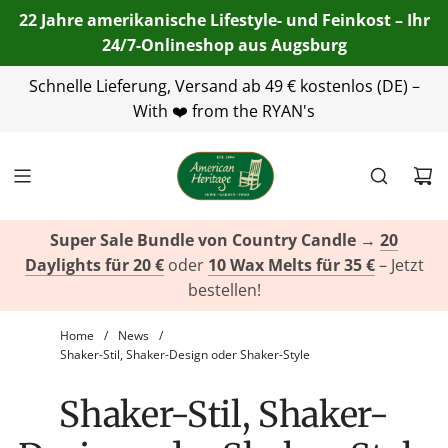
22 Jahre amerikanische Lifestyle- und Feinkost – Ihr
24/7-Onlineshop aus Augsburg
Schnelle Lieferung, Versand ab 49 € kostenlos (DE) –
+49(0)821 455 254 00
info@american-
heritage.de
With ❤️ from the RYAN's
+49(0)151 116 719 10
Super Sale Bundle von Country Candle
→
20
Daylights für 20 €
oder
10 Wax Melts für 35 €
– Jetzt
bestellen!
Home
/
News
/
Shaker-Stil, Shaker-Design oder Shaker-Style
Shaker-Stil, Shaker-