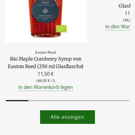
Glasfl
11,5
(
46,00
In den Ware
Easton Reed
Bio Maple Cranberry Syrup von
Easton Reed (250 ml Glasflasche)
11,50 €
(
46,00 €
/
l
)
In den Warenkorb legen
Alle anzeigen