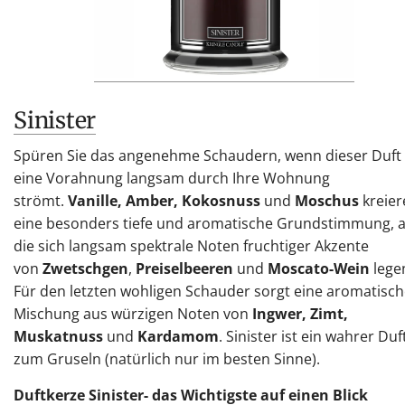
Sinister
Spüren Sie das angenehme Schaudern, wenn dieser Duft
eine Vorahnung langsam durch Ihre Wohnung
strömt.
Vanille, Amber, Kokosnuss
und
Moschus
kreie
eine besonders tiefe und aromatische Grundstimmung, a
die sich langsam spektrale Noten fruchtiger Akzente
von
Zwetschgen
,
Preiselbeeren
und
Moscato-Wein
lege
Für den letzten wohligen Schauder sorgt eine aromatisc
Mischung aus würzigen Noten von
Ingwer, Zimt,
Muskatnuss
und
Kardamom
. Sinister ist ein wahrer Duf
zum Gruseln (natürlich nur im besten Sinne).
Duftkerze Sinister- das Wichtigste auf einen Blick