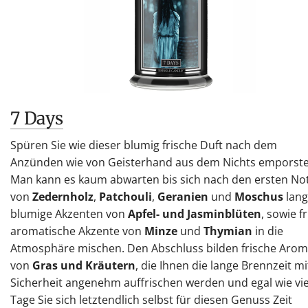
7 Days
Spüren Sie wie dieser blumig frische Duft nach dem
Anzünden wie von Geisterhand aus dem Nichts emporste
Man kann es kaum abwarten bis sich nach den ersten No
von
Zedernholz
,
Patchouli
,
Geranien
und
Moschus
lan
blumige Akzenten von
Apfel- und Jasminblüten
, sowie f
aromatische Akzente von
Minze
und
Thymian
in die
Atmosphäre mischen. Den Abschluss bilden frische Aro
von
Gras und Kräutern
, die Ihnen die lange Brennzeit mi
Sicherheit angenehm auffrischen werden und egal wie vie
Tage Sie sich letztendlich selbst für diesen Genuss Zeit