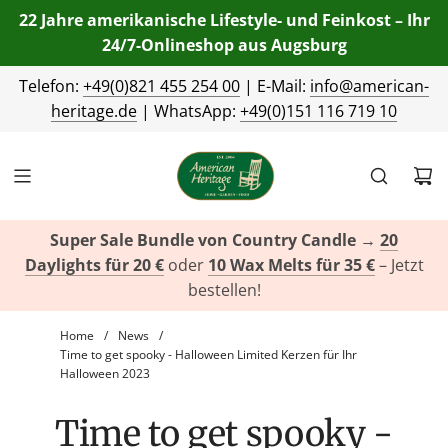
22 Jahre amerikanische Lifestyle- und Feinkost – Ihr
24/7-Onlineshop aus Augsburg
Telefon:
+49(0)821 455 254 00
| E-Mail:
info@american-
heritage.de
| WhatsApp:
+49(0)151 116 719 10
Super Sale Bundle von Country Candle
→
20
Daylights für 20 €
oder
10 Wax Melts für 35 €
– Jetzt
bestellen!
Home
/
News
/
Time to get spooky - Halloween Limited Kerzen für Ihr
Halloween 2023
Time to get spooky -