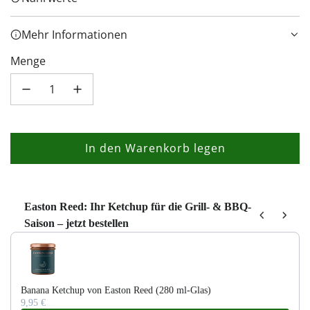
Mehr Informationen
Menge
In den Warenkorb legen
L
a
d
e
Easton Reed: Ihr Ketchup für die Grill- & BBQ-
Saison – jetzt bestellen
n
Use the Previous and Next buttons to navigate through product recom
.
.
.
Banana Ketchup von Easton Reed (280 ml-Glas)
9,95 €