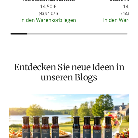
14,50 €
14,50 
(
43,94 €
/
l
)
(
43,94 €
In den Warenkorb legen
In den Warenk
Entdecken Sie neue Ideen in
unseren Blogs
T
v
M
S