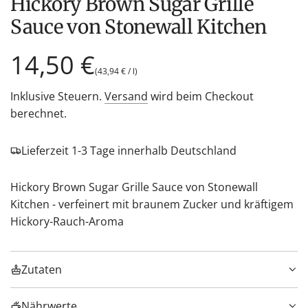
Hickory Brown Sugar Grille
Sauce von Stonewall Kitchen
Regulärer
14,50 €
(
43,94 €
/
l
)
Preis
Inklusive Steuern.
Versand
wird beim Checkout
berechnet.
Lieferzeit 1-3 Tage innerhalb Deutschland
Hickory Brown Sugar Grille Sauce von Stonewall
Kitchen - verfeinert mit braunem Zucker und kräftigem
Hickory-Rauch-Aroma
Zutaten
Nährwerte