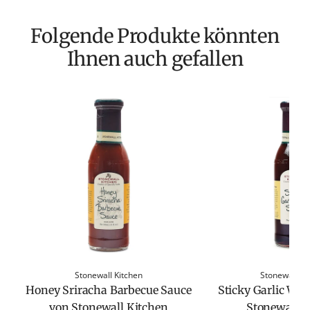
Folgende Produkte könnten
Ihnen auch gefallen
Stonewall Kitchen
Stonewall Ki
Honey Sriracha Barbecue Sauce
Sticky Garlic Wi
von Stonewall Kitchen
Stonewall K