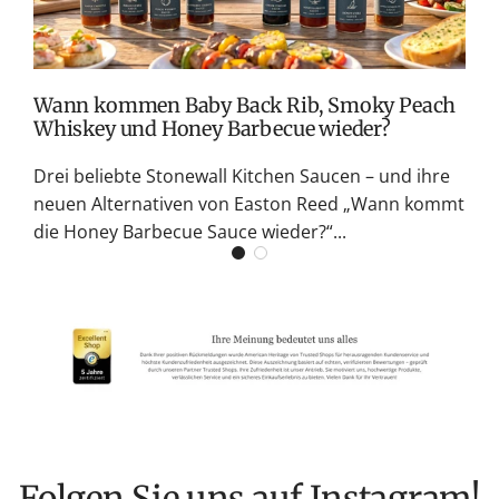
G
K
Wann kommen Baby Back Rib, Smoky Peach
Whiskey und Honey Barbecue wieder?
Drei beliebte Stonewall Kitchen Saucen – und ihre
neuen Alternativen von Easton Reed „Wann kommt
die Honey Barbecue Sauce wieder?“...
Folgen Sie uns auf Instagram!