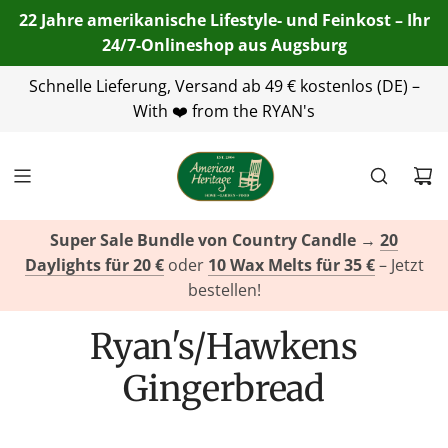
22 Jahre amerikanische Lifestyle- und Feinkost – Ihr
24/7-Onlineshop aus Augsburg
Schnelle Lieferung, Versand ab 49 € kostenlos (DE) –
+49(0)821 455 254 00
info@american-
heritage.de
With ❤️ from the RYAN's
+49(0)151 116 719 10
Super Sale Bundle von Country Candle
→
20
Daylights für 20 €
oder
10 Wax Melts für 35 €
– Jetzt
bestellen!
Ryan's/Hawkens
Gingerbread