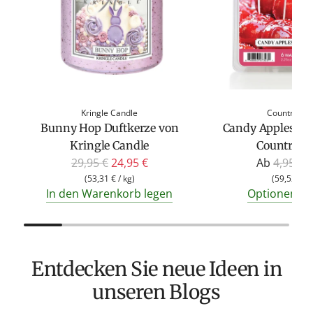
Kringle Candle
Country Ca
Bunny Hop Duftkerze von
Candy Apples Du
Kringle Candle
Country C
R
R
29,95 €
24,95 €
Ab
4,95 €
2
e
e
(
53,31 €
/
kg
)
(
59,52 €
/
In den Warenkorb legen
Optionen an
g
g
u
u
l
l
ä
ä
Entdecken Sie neue Ideen in
r
r
e
e
unseren Blogs
r
r