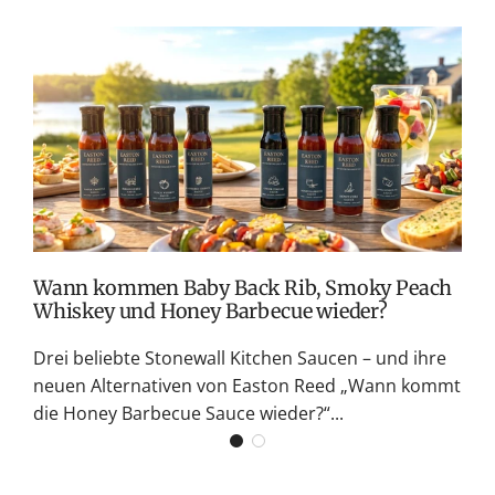
P
P
r
r
e
e
T
i
i
v
s
s
M
S
G
K
Wann kommen Baby Back Rib, Smoky Peach
Whiskey und Honey Barbecue wieder?
Drei beliebte Stonewall Kitchen Saucen – und ihre
neuen Alternativen von Easton Reed „Wann kommt
die Honey Barbecue Sauce wieder?“...