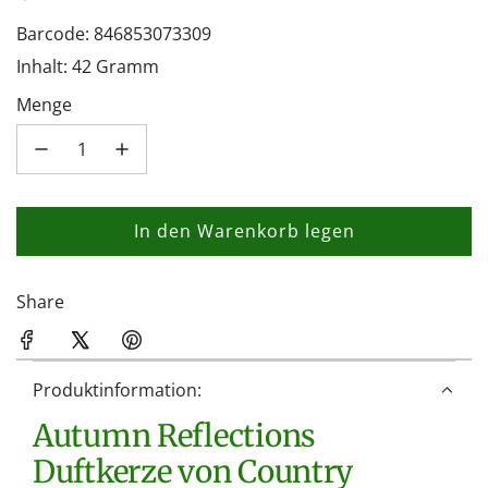
Barcode: 846853073309
Inhalt: 42 Gramm
Menge
In den Warenkorb legen
L
a
d
Share
e
n
.
Produktinformation:
.
Autumn Reflections
.
Duftkerze von Country