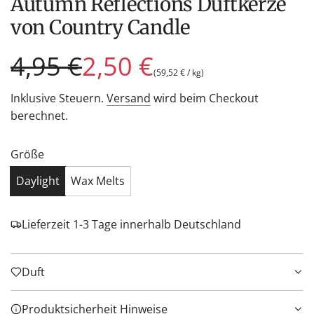
Autumn Reflections Duftkerze
von Country Candle
Sonderpreis
Regulärer
4,95 €
2,50 €
(
59,52 €
/
kg
)
Preis
Inklusive Steuern.
Versand
wird beim Checkout
berechnet.
Größe
Daylight
Wax Melts
Lieferzeit 1-3 Tage innerhalb Deutschland
Duft
Produktsicherheit Hinweise