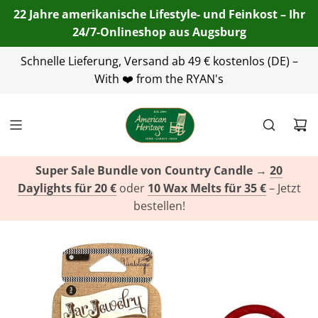
22 Jahre amerikanische Lifestyle- und Feinkost – Ihr
24/7-Onlineshop aus Augsburg
Schnelle Lieferung, Versand ab 49 € kostenlos (DE) –
+49(0)821 455 254 00
info@american-
heritage.de
With ❤️ from the RYAN's
+49(0)151 116 719 10
Super Sale Bundle von Country Candle
→
20
Daylights für 20 €
oder
10 Wax Melts für 35 €
– Jetzt
bestellen!