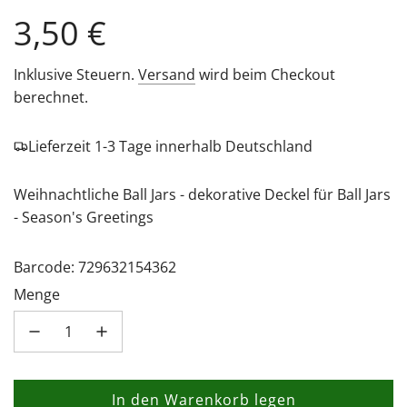
Regulärer
3,50 €
Preis
Inklusive Steuern.
Versand
wird beim Checkout
berechnet.
Lieferzeit 1-3 Tage innerhalb Deutschland
Weihnachtliche Ball Jars - dekorative Deckel für Ball Jars
- Season's Greetings
Barcode: 729632154362
Menge
In den Warenkorb legen