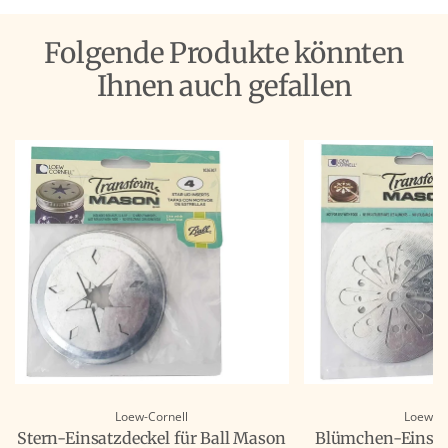
Folgende Produkte könnten
Ihnen auch gefallen
Loew-Cornell
Loew-Co
Stern-Einsatzdeckel für Ball Mason
Blümchen-Einsatz