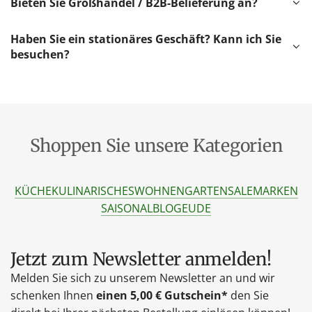
Bieten Sie Großhandel / B2B-Belieferung an?
Haben Sie ein stationäres Geschäft? Kann ich Sie
besuchen?
Shoppen Sie unsere Kategorien
KÜCHE
KULINARISCHES
WOHNEN
GARTEN
SALE
MARKEN
SAISONAL
BLOG
EU
DE
Jetzt zum Newsletter anmelden!
Melden Sie sich zu unserem Newsletter an und wir
schenken Ihnen
einen 5,00 € Gutschein*
den Sie