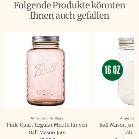
Folgende Produkte könnten
Ihnen auch gefallen
American Heritage
American 
Pink-Quart Regular Mouth Jar von
Ball Mason Jars
Ab
6,
Ball Mason Jars