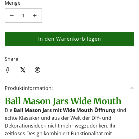
Menge
In den Warenkorb legen
L
a
d
Share
e
n
.
Produktinformation:
.
.
Ball Mason Jars Wide Mouth
Die
Ball Mason Jars mit Wide Mouth Öffnung
sind
echte Klassiker und aus der Welt der DIY- und
Dekorationsideen nicht mehr wegzudenken. Ihr
zeitloses Design kombiniert Funktionalität mit