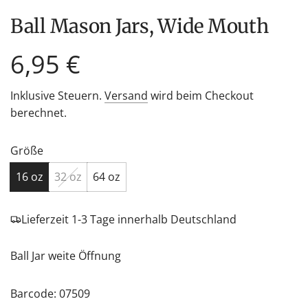
Ball Mason Jars, Wide Mouth
Regulärer
6,95 €
Preis
Inklusive Steuern.
Versand
wird beim Checkout
berechnet.
Größe
16 oz
32 oz
64 oz
Lieferzeit 1-3 Tage innerhalb Deutschland
Ball Jar weite Öffnung
Barcode: 07509