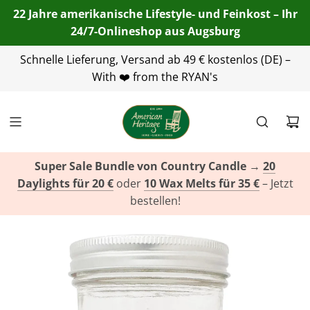
22 Jahre amerikanische Lifestyle- und Feinkost – Ihr
24/7-Onlineshop aus Augsburg
Telefon:
Schnelle Lieferung, Versand ab 49 € kostenlos (DE) –
+49(0)821 455 254 00
| E-Mail:
info@american-
heritage.de
With ❤️ from the RYAN's
| WhatsApp:
+49(0)151 116 719 10
Super Sale Bundle von Country Candle
→
20
Daylights für 20 €
oder
10 Wax Melts für 35 €
– Jetzt
bestellen!