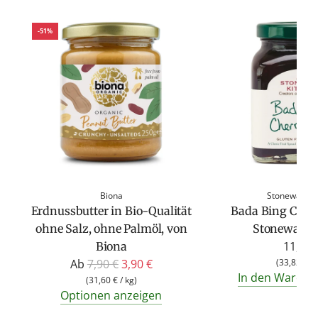
-51%
Biona
Stonewall Ki
Erdnussbutter in Bio-Qualität
Bada Bing Cher
ohne Salz, ohne Palmöl, von
Stonewall K
11,50 
Biona
R
Ab
7,90 €
3,90 €
(
33,82 €
/
In den Warenk
e
(
31,60 €
/
kg
)
Optionen anzeigen
g
u