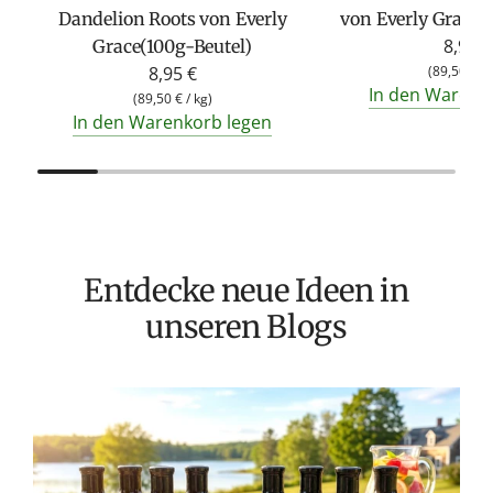
Dandelion Roots von Everly
von Everly Grace 
8,95 €
Grace(100g-Beutel)
8,95 €
(
89,50 €
/
In den Warenk
(
89,50 €
/
kg
)
In den Warenkorb legen
Entdecke neue Ideen in
unseren Blogs
T
v