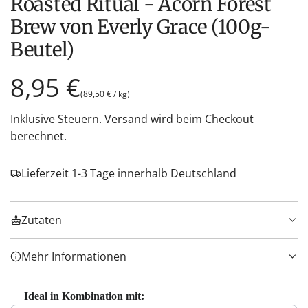
Roasted Ritual - Acorn Forest
Brew von Everly Grace (100g-
Beutel)
Regulärer
8,95 €
(
89,50 €
/
kg
)
Preis
Inklusive Steuern.
Versand
wird beim Checkout
berechnet.
Lieferzeit 1-3 Tage innerhalb Deutschland
Zutaten
Mehr Informationen
Ideal in Kombination mit: