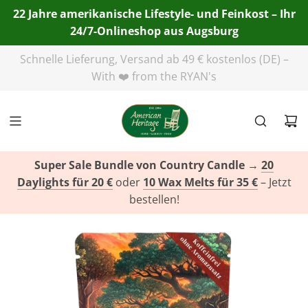
22 Jahre amerikanische Lifestyle- und Feinkost – Ihr
24/7-Onlineshop aus Augsburg
Telefon:
+49(0)821 455 254 00
| E-Mail:
info@american-
heritage.de
| WhatsApp:
+49(0)151 116 719 10
Super Sale Bundle von Country Candle
→
20
Daylights für 20 €
oder
10 Wax Melts für 35 €
– Jetzt
bestellen!