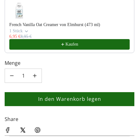
Use the Previous and Next buttons to navigate through product recom
French Vanilla Oat Creamer von Elmhurst (473 ml)
1 Stück
6,95 €
8,95 €
Kaufen
Menge
In den Warenkorb legen
L
a
d
Share
e
n