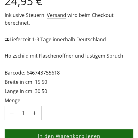
Regulärer
24,95 €
Preis
Inklusive Steuern.
Versand
wird beim Checkout
berechnet.
Lieferzeit 1-3 Tage innerhalb Deutschland
Holzschild mit Flaschenöffner und lustigem Spruch
Barcode: 646743755618
Breite in cm: 15.50
Länge in cm: 30.50
Menge
In den Warenkorb legen