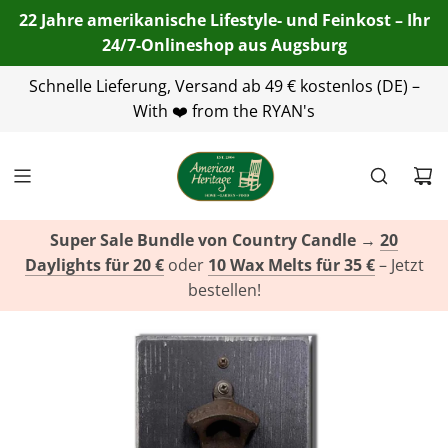
22 Jahre amerikanische Lifestyle- und Feinkost – Ihr
24/7-Onlineshop aus Augsburg
Schnelle Lieferung, Versand ab 49 € kostenlos (DE) –
+49(0)821 455 254 00
info@american-
heritage.de
With ❤️ from the RYAN's
+49(0)151 116 719 10
Super Sale Bundle von Country Candle
→
20
Daylights für 20 €
oder
10 Wax Melts für 35 €
– Jetzt
bestellen!