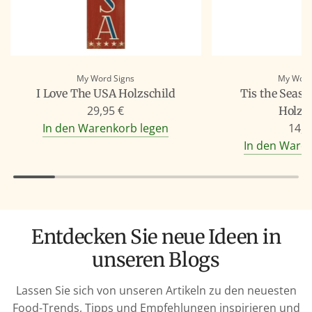
My Word Signs
My Word
I Love The USA Holzschild
Tis the Seaso
29,95 €
Holzs
In den Warenkorb legen
14,9
In den Ware
Entdecken Sie neue Ideen in
unseren Blogs
Lassen Sie sich von unseren Artikeln zu den neuesten
Food-Trends, Tipps und Empfehlungen inspirieren und