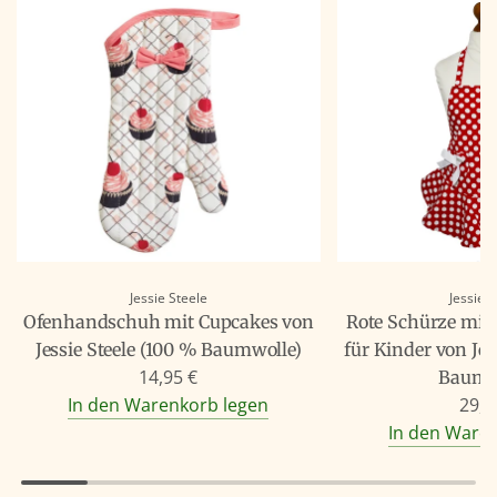
Jessie Steele
Jessie 
Ofenhandschuh mit Cupcakes von
Rote Schürze mit
Jessie Steele (100 % Baumwolle)
für Kinder von Jes
14,95 €
Baumw
In den Warenkorb legen
29,9
In den Ware