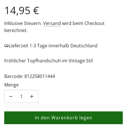
Regulärer
14,95 €
Preis
Inklusive Steuern.
Versand
wird beim Checkout
berechnet.
Lieferzeit 1-3 Tage innerhalb Deutschland
Fröhlicher Topfhandschuh im Vintage-Stil
Barcode: 812258011444
Menge
In den Warenkorb legen
L