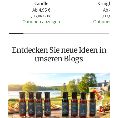
Candle
Kringle C
Ab
4,95 €
Ab
4,95
(
117,86 €
/
kg
)
(
117,86 €
/
Optionen anzeigen
Optionen an
Entdecken Sie neue Ideen in
unseren Blogs
T
v
M
S
G