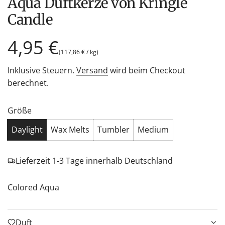
Aqua Duftkerze von Kringle
Candle
Regulärer
4,95 €
(
117,86 €
/
kg
)
Preis
Inklusive Steuern.
Versand
wird beim Checkout
berechnet.
Größe
Daylight
Wax Melts
Tumbler
Medium
Lieferzeit 1-3 Tage innerhalb Deutschland
Colored Aqua
Duft