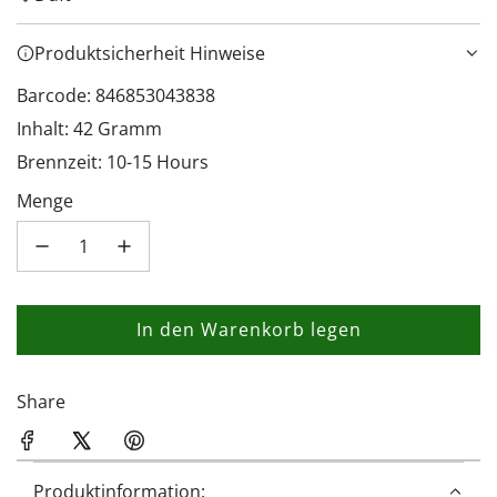
Produktsicherheit Hinweise
Barcode: 846853043838
Inhalt: 42 Gramm
Brennzeit: 10-15 Hours
Menge
In den Warenkorb legen
L
a
d
Share
e
n
.
Produktinformation: