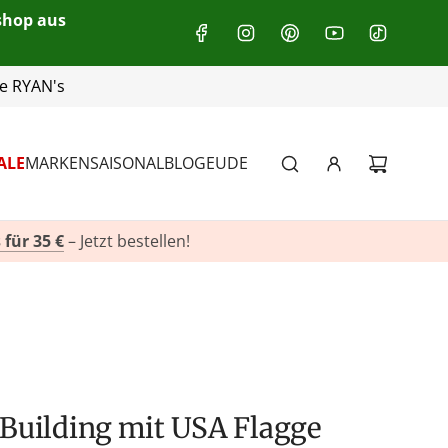
eshop aus
+49(0)151 116 719 10
ALE
MARKEN
SAISONAL
BLOG
EU
DE
 für 35 €
– Jetzt bestellen!
e Building mit USA Flagge