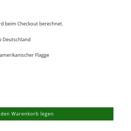
rd beim Checkout berechnet.
lb Deutschland
 amerikanischer Flagge
 den Warenkorb legen
L
a