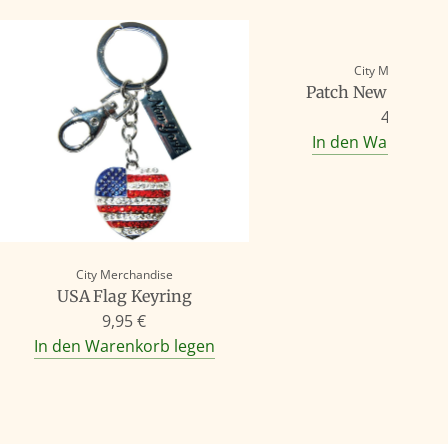
City Merchandis
Patch New York A
4,95 €
In den Warenkorb
City Merchandise
USA Flag Keyring
9,95 €
In den Warenkorb legen