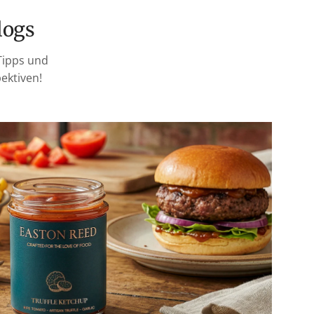
logs
Tipps und
ektiven!