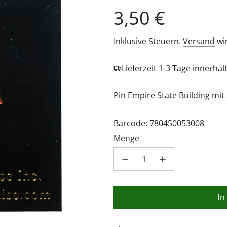
Regulärer
3,50 €
Preis
Inklusive Steuern.
Versand
wi
Lieferzeit 1-3 Tage innerha
Pin Empire State Building mit
Barcode: 780450053008
Menge
In