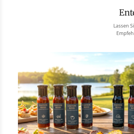
En
Lassen S
Empfehl