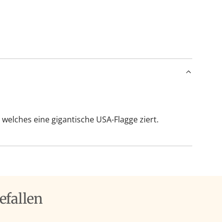
d
e
n
.
.
.
 welches eine gigantische USA-Flagge ziert.
efallen