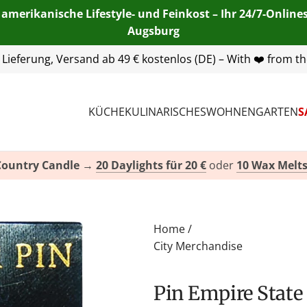
 amerikanische Lifestyle- und Feinkost – Ihr 24/7-Onlin
Augsburg
55 254 00
| E-Mail:
info@american-heritage.de
| WhatsApp:
KÜCHE
KULINARISCHES
WOHNEN
GARTEN
S
Country Candle
→
20 Daylights für 20 €
oder
10 Wax Melts
Home
/
City Merchandise
Pin Empire Stat