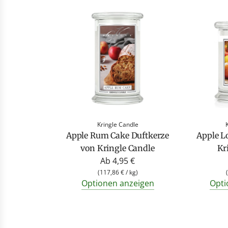
Kringle Candle
Apple Rum Cake Duftkerze
Apple L
von Kringle Candle
Kr
Ab
4,95 €
(
117,86 €
/
kg
)
(
Optionen anzeigen
Opti