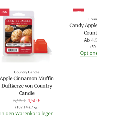
-35%
-49%
Country Candle
Candy Apples Duftkerze vo
Country Candle
R
Ab
4,95 €
2,50 €
e
(
59,52 €
/
kg
)
Optionen anzeigen
g
u
l
Country Candle
ä
Apple Cinnamon Muffin
r
Duftkerze von Country
e
Candle
r
R
6,95 €
4,50 €
P
e
(
107,14 €
/
kg
)
In den Warenkorb legen
r
g
e
u
i
l