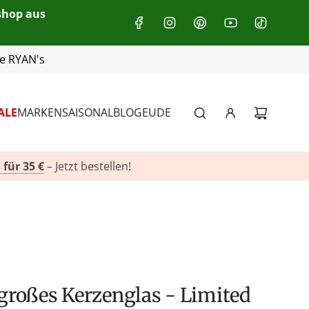
eshop aus
+49(0)151 116 719 10
ALE
MARKEN
SAISONAL
BLOG
EU
DE
 für 35 €
– Jetzt bestellen!