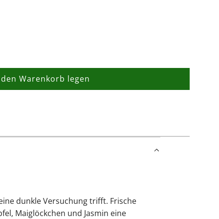
 den Warenkorb legen
L
a
d
e
n
.
.
.
ine dunkle Versuchung trifft. Frische
pfel, Maiglöckchen und Jasmin eine