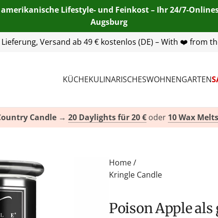
 amerikanische Lifestyle- und Feinkost – Ihr 24/7-Onlin
Augsburg
55 254 00
| E-Mail:
info@american-heritage.de
| WhatsApp:
KÜCHE
KULINARISCHES
WOHNEN
GARTEN
S
Country Candle
→
20 Daylights für 20 €
oder
10 Wax Melts
Home
/
Kringle Candle
Poison Apple als großes Kerzenglas - Limited