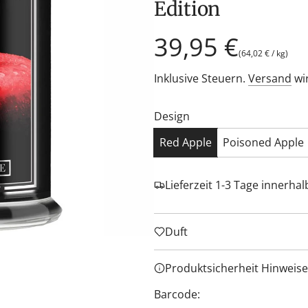
Edition
Regulärer
39,95 €
(
64,02 €
/
kg
)
Preis
Inklusive Steuern.
Versand
wi
Design
Red Apple
Poisoned Apple
Lieferzeit 1-3 Tage innerha
Duft
Produktsicherheit Hinweise
Barcode: