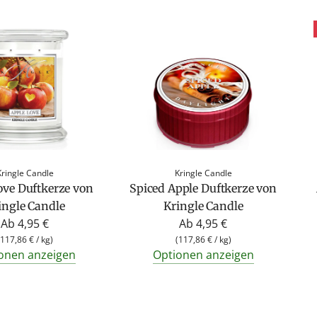
Kringle Candle
Kringle Candle
ove Duftkerze von
Spiced Apple Duftkerze von
ingle Candle
Kringle Candle
Ab
4,95 €
Ab
4,95 €
117,86 €
/
kg
)
(
117,86 €
/
kg
)
onen anzeigen
Optionen anzeigen