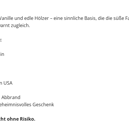
anille und edle Hölzer – eine sinnliche Basis, die die süß
arnt zugleich.
:
in
en USA
m Abbrand
geheimnisvolles Geschenk
cht ohne Risiko.