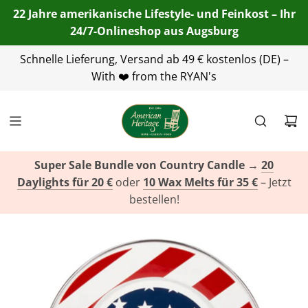
22 Jahre amerikanische Lifestyle- und Feinkost – Ihr
24/7-Onlineshop aus Augsburg
Schnelle Lieferung, Versand ab 49 € kostenlos (DE) –
+49(0)821 455 254 00
info@american-
heritage.de
With ❤️ from the RYAN's
+49(0)151 116 719 10
Super Sale Bundle von Country Candle
→
20
Daylights für 20 €
oder
10 Wax Melts für 35 €
– Jetzt
bestellen!