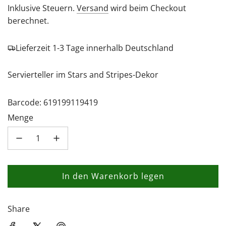
Preis
Inklusive Steuern.
Versand
wird beim Checkout
berechnet.
Lieferzeit 1-3 Tage innerhalb Deutschland
Servierteller im Stars and Stripes-Dekor
Barcode: 619199119419
Menge
In den Warenkorb legen
L
a
d
Share
e