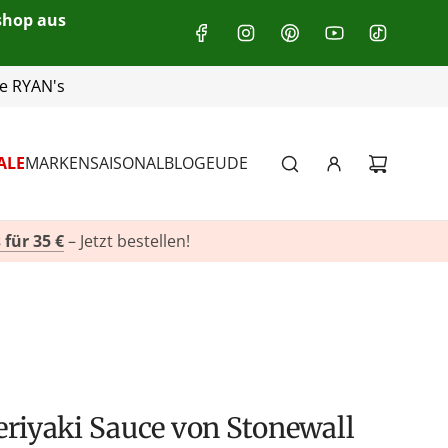
eshop aus
+49(0)151 116 719 10
ALE
MARKEN
SAISONAL
BLOG
EU
DE
 für 35 €
– Jetzt bestellen!