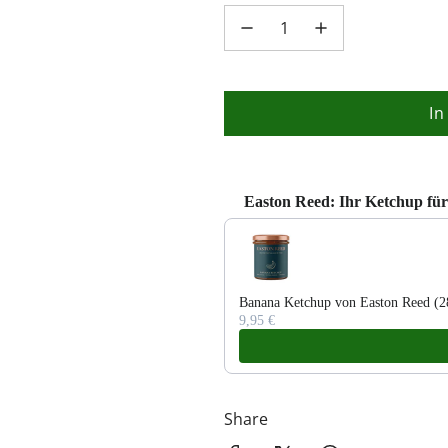
In
Easton Reed: Ihr Ketchup für 
Use the Previous and Next buttons 
Banana Ketchup von Easton Reed (2
9,95 €
Share