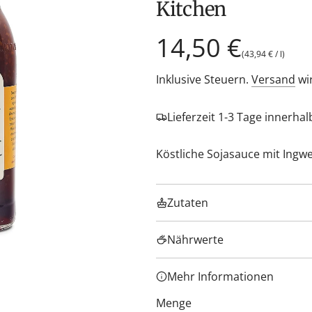
Kitchen
Regulärer
14,50 €
(
43,94 €
/
l
)
Preis
Inklusive Steuern.
Versand
wi
Lieferzeit 1-3 Tage innerha
Köstliche Sojasauce mit Ingw
Zutaten
Nährwerte
Mehr Informationen
Menge