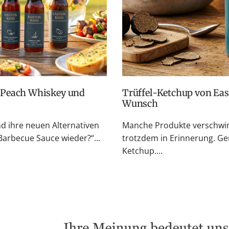
Trüffel-Ketchup von Easton Reed: Zurück auf vielfachen
Wunsch
nd ihre neuen Alternativen
Manche Produkte verschwin
rbecue Sauce wieder?“...
trotzdem in Erinnerung. Ge
Ketchup....