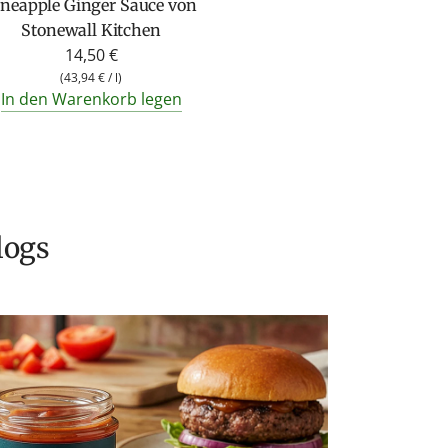
ineapple Ginger Sauce von
Stonewall Kitchen
14,50 €
(
43,94 €
/
l
)
In den Warenkorb legen
logs