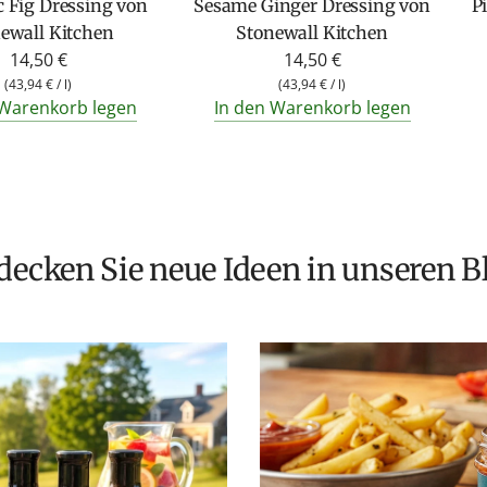
 Fig Dressing von
Sesame Ginger Dressing von
P
ewall Kitchen
Stonewall Kitchen
14,50 €
14,50 €
(
43,94 €
/
l
)
(
43,94 €
/
l
)
 Warenkorb legen
In den Warenkorb legen
tdecken Sie neue Ideen in unseren B