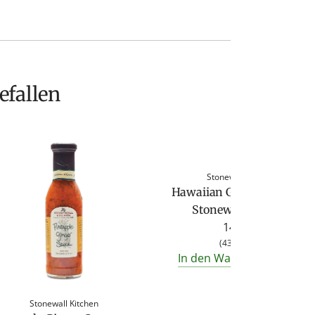
efallen
Stonewall Kitchen
Hawaiian Grille Sauce von
Stonewall Kitchen
14,50 €
(
43,94 €
/
l
)
In den Warenkorb legen
Stonewall Kitchen