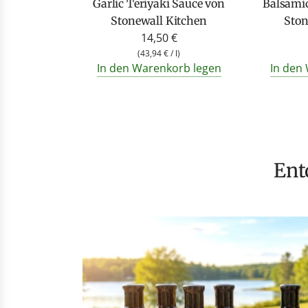
Garlic Teriyaki Sauce von
Balsamic
Stonewall Kitchen
Ston
14,50 €
(
43,94 €
/
l
)
In den Warenkorb legen
In den
En