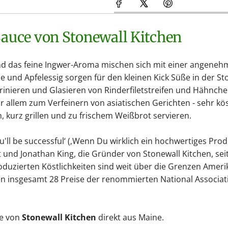
Sauce von Stonewall Kitchen
d das feine Ingwer-Aroma mischen sich mit einer angene
 und Apfelessig sorgen für den kleinen Kick Süße in der S
rinieren und Glasieren von Rinderfiletstreifen und Hähnche
llem zum Verfeinern von asiatischen Gerichten - sehr köstli
, kurz grillen und zu frischem Weißbrot servieren.
ou'll be successful‘ (‚Wenn Du wirklich ein hochwertiges Produ
t und Jonathan King, die Gründer von Stonewall Kitchen, sei
 produzierten Köstlichkeiten sind weit über die Grenzen Am
 insgesamt 28 Preise der renommierten National Associatio
te von
Stonewall Kitchen
direkt aus Maine.