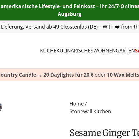
 amerikanische Lifestyle- und Feinkost – Ihr 24/7-Onlin
Augsburg
55 254 00
| E-Mail:
info@american-heritage.de
| WhatsApp:
KÜCHE
KULINARISCHES
WOHNEN
GARTEN
S
Country Candle
→
20 Daylights für 20 €
oder
10 Wax Melts
Home
/
Stonewall Kitchen
Sesame Ginger Teriyaki Sauce von Stonewall