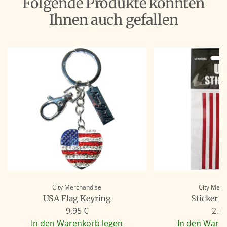
Folgende Produkte könnten
Ihnen auch gefallen
City Merchandise
City Merc
USA Flag Keyring
Sticker 
9,95 €
2,50
In den Warenkorb legen
In den Ware