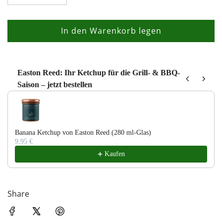
In den Warenkorb legen
L
a
d
e
Easton Reed: Ihr Ketchup für die Grill- & BBQ-
Saison – jetzt bestellen
n
Use the Previous and Next buttons to navigate through product recom
.
.
.
Banana Ketchup von Easton Reed (280 ml-Glas)
9,95 €
Kaufen
Share