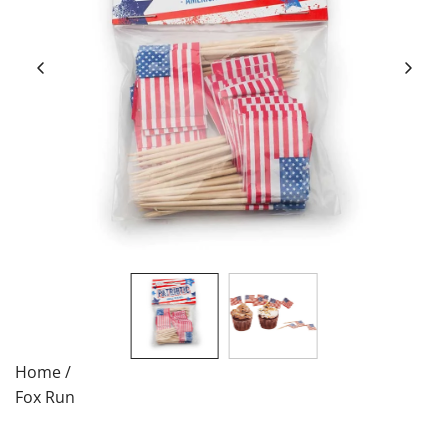
Home
/
Fox Run