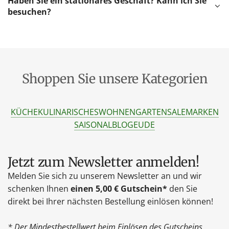
Haben Sie ein stationäres Geschäft? Kann ich Sie
besuchen?
Shoppen Sie unsere Kategorien
KÜCHE
KULINARISCHES
WOHNEN
GARTEN
SALE
MARKEN
SAISONAL
BLOG
EU
DE
Jetzt zum Newsletter anmelden!
Melden Sie sich zu unserem Newsletter an und wir
schenken Ihnen
einen 5,00 € Gutschein*
den Sie
direkt bei Ihrer nächsten Bestellung einlösen können!
* Der Mindestbestellwert beim Einlösen des Gutscheins