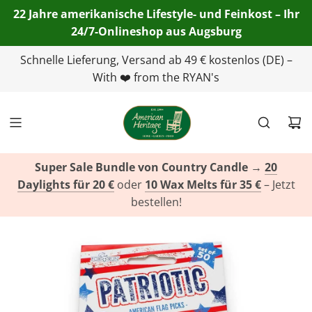
22 Jahre amerikanische Lifestyle- und Feinkost – Ihr
24/7-Onlineshop aus Augsburg
Telefon:
Schnelle Lieferung, Versand ab 49 € kostenlos (DE) –
+49(0)821 455 254 00
| E-Mail:
info@american-
heritage.de
With ❤️ from the RYAN's
| WhatsApp:
+49(0)151 116 719 10
Super Sale Bundle von Country Candle
→
20
Daylights für 20 €
oder
10 Wax Melts für 35 €
– Jetzt
bestellen!