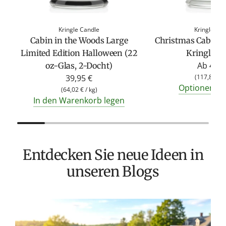
Kringle Candle
Kringle Ca
Cabin in the Woods Large
Christmas Cabin D
Limited Edition Halloween (22
Kringle C
Ab
4,95
oz-Glas, 2-Docht)
39,95 €
(
117,86 €
/
Optionen an
(
64,02 €
/
kg
)
In den Warenkorb legen
Entdecken Sie neue Ideen in
unseren Blogs
T