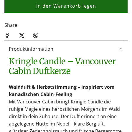
In den Warenkorb legen
L
a
d
Share
e
n
.
Produktinformation:
.
Kringle Candle – Vancouver
.
Cabin Duftkerze
Waldduft & Herbststimmung – inspiriert vom
kanadischen Cabin-Feeling
Mit Vancouver Cabin bringt Kringle Candle die
ruhige Magie eines herbstlichen Morgens im Wald
direkt in dein Zuhause. Der Duft erinnert an eine
abgelegene Hütte im Nebel – klare Bergluft,
würziger Zedernholzrauch und frische Bergamotte