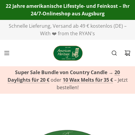
22 Jahre amerikanische Lifestyle- und Feinkost – Ihr
24/7-Onlineshop aus Augsburg
Telefon:
+49(0)821 455 254 00
| E-Mail:
info@american-
heritage.de
| WhatsApp:
+49(0)151 116 719 10
Super Sale Bundle von Country Candle
→
20
Daylights für 20 €
oder
10 Wax Melts für 35 €
– Jetzt
bestellen!