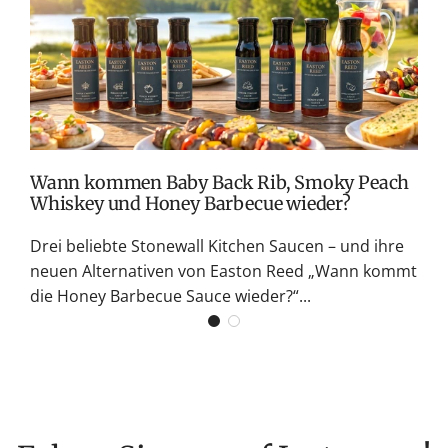
v
M
S
G
K
Wann kommen Baby Back Rib, Smoky Peach
Whiskey und Honey Barbecue wieder?
Drei beliebte Stonewall Kitchen Saucen – und ihre
neuen Alternativen von Easton Reed „Wann kommt
die Honey Barbecue Sauce wieder?“...