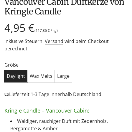
Vancouver Cabin Duftkerze von
Kringle Candle
Regulärer
4,95 €
(
117,86 €
/
kg
)
Preis
Inklusive Steuern.
Versand
wird beim Checkout
berechnet.
Größe
Daylight
Wax Melts
Large
Lieferzeit 1-3 Tage innerhalb Deutschland
Kringle Candle – Vancouver Cabin:
Waldiger, rauchiger Duft mit Zedernholz,
Bergamotte & Amber