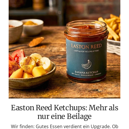
Easton
Reed
Ketchups:
Mehr
als
nur
eine
Beilage
Easton Reed Ketchups: Mehr als
nur eine Beilage
Wir finden: Gutes Essen verdient ein Upgrade. Ob