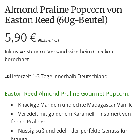
Almond Praline Popcorn von
Easton Reed (60g-Beutel)
Regulärer
5,90 €
(
98,33 €
/
kg
)
Preis
Inklusive Steuern.
Versand
wird beim Checkout
berechnet.
Lieferzeit 1-3 Tage innerhalb Deutschland
Easton Reed Almond Praline Gourmet Popcorn:
Knackige Mandeln und echte Madagascar Vanille
Veredelt mit goldenem Karamell – inspiriert von
feinen Pralinen
Nussig-süß und edel – der perfekte Genuss für
Kenner