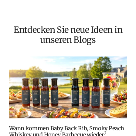
Entdecken Sie neue Ideen in
unseren Blogs
T
v
M
S
G
K
Wann kommen Baby Back Rib, Smoky Peach
Whiskey und Honey Barbecue wieder?