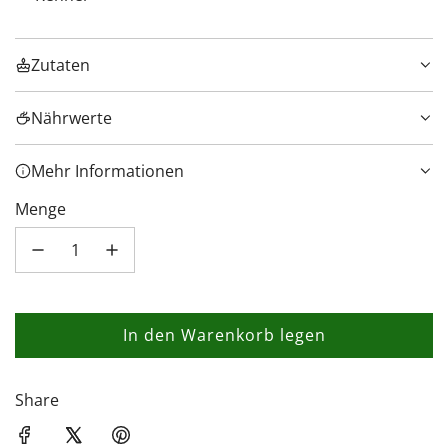
Zutaten
Nährwerte
Mehr Informationen
Menge
In den Warenkorb legen
L
a
d
Share
e
n