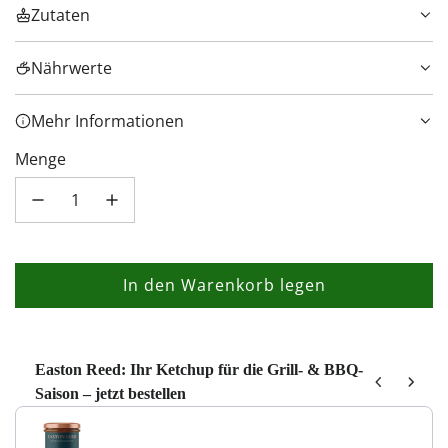
Zutaten
Nährwerte
Mehr Informationen
Menge
In den Warenkorb legen
L
a
d
e
Easton Reed: Ihr Ketchup für die Grill- & BBQ-
Saison – jetzt bestellen
n
Use the Previous and Next buttons to navigate through product recom
.
.