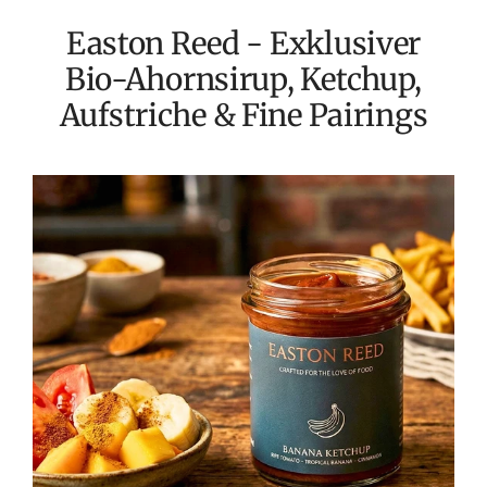
Easton Reed - Exklusiver
Bio-Ahornsirup, Ketchup,
Aufstriche & Fine Pairings
Easton
Reed
Ketchups:
Mehr
als
nur
eine
Beilage