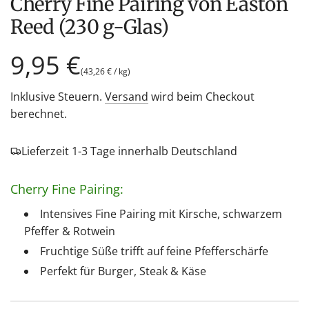
Cherry Fine Pairing von Easton
Reed (230 g-Glas)
Regulärer
9,95 €
(
43,26 €
/
kg
)
Preis
Inklusive Steuern.
Versand
wird beim Checkout
berechnet.
Lieferzeit 1-3 Tage innerhalb Deutschland
Cherry Fine Pairing:
Intensives Fine Pairing mit Kirsche, schwarzem
Pfeffer & Rotwein
Fruchtige Süße trifft auf feine Pfefferschärfe
Perfekt für Burger, Steak & Käse