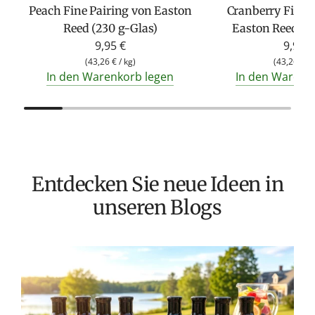
Peach Fine Pairing von Easton
Cranberry Fine 
Reed (230 g-Glas)
Easton Reed (2
9,95 €
9,95 €
(
43,26 €
/
kg
)
(
43,26 €
/
In den Warenkorb legen
In den Warenk
Entdecken Sie neue Ideen in
unseren Blogs
T
v